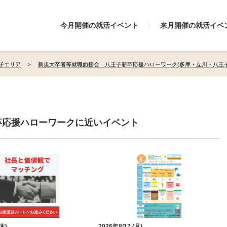
今月開催の就活イベント
来月開催の就活イベ
子エリア
新規大卒者等就職面接会 八王子新卒応援ハローワーク(多摩・立川・八王子
卒応援ハローワークに近いイベント
(木)
2026年8/17 (月)