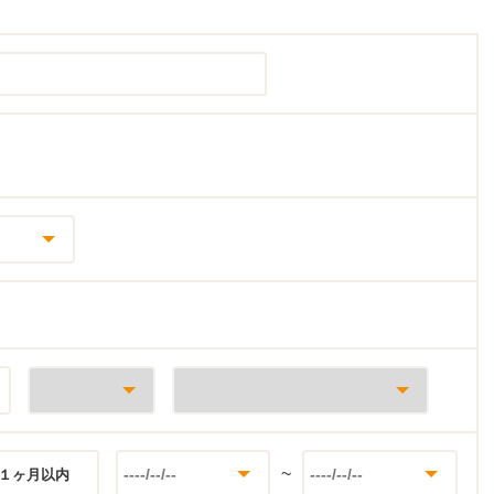
~
１ヶ月以内