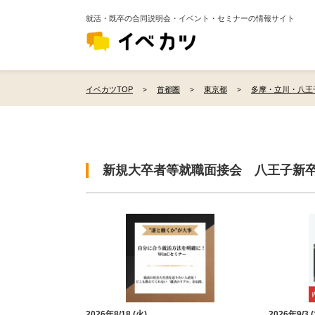
就活・既卒の合同説明会・イベント・セミナーの情報サイト
イベカツTOP
首都圏
東京都
多摩・立川・八王
新規大卒者等就職面接会 八王子新
2026年8/18 (火)
2026年9/3 