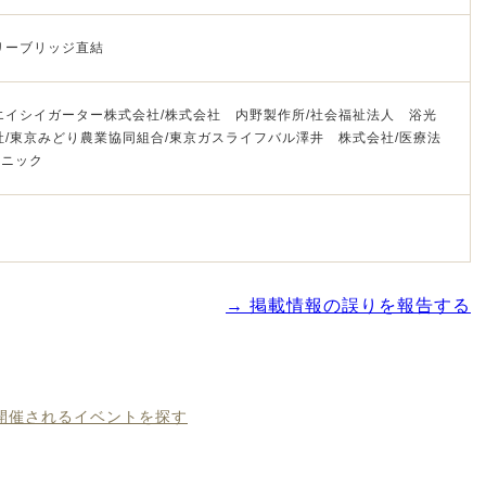
リーブリッジ直結
エイシイガーター株式会社/株式会社 内野製作所/社会福祉法人 浴光
社/東京みどり農業協同組合/東京ガスライフバル澤井 株式会社/医療法
リニック
→ 掲載情報の誤りを報告する
に開催されるイベントを探す