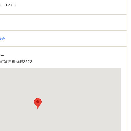
 ~ 12:00
議会
ター
戸町瀬戸樫浦郷2222