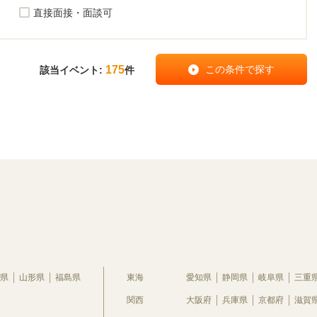
直接面接・面談可
175
該当イベント:
件
県
山形県
福島県
東海
愛知県
静岡県
岐阜県
三重
関西
大阪府
兵庫県
京都府
滋賀