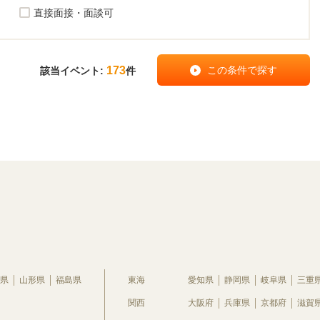
直接面接・面談可
173
該当イベント:
件
県
山形県
福島県
東海
愛知県
静岡県
岐阜県
三重
関西
大阪府
兵庫県
京都府
滋賀