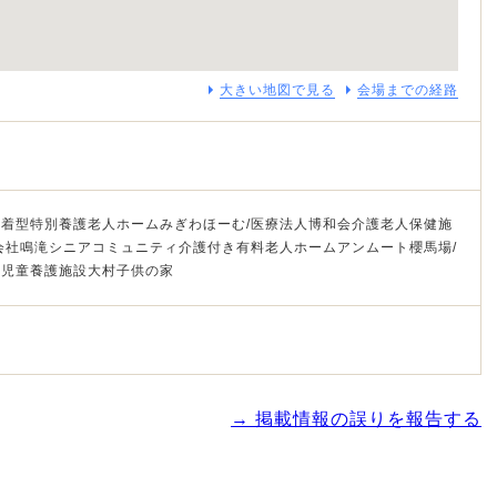
大きい地図で見る
会場までの経路
着型特別養護老人ホームみぎわほーむ/医療法人博和会介護老人保健施
会社鳴滝シニアコミュニティ介護付き有料老人ホームアンムート櫻馬場/
家児童養護施設大村子供の家
→ 掲載情報の誤りを報告する