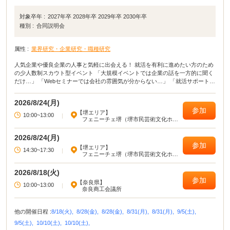
対象卒年 :
2027年卒 2028年卒 2029年卒 2030年卒
種別 :
合同説明会
属性 :
業界研究・企業研究・職種研究
人気企業や優良企業の人事と気軽に出会える！ 就活を有利に進めたい方のため
の少人数制スカウト型イベント 「大規模イベントでは企業の話を一方的に聞く
だけ…」 「Webセミナーでは会社の雰囲気が分からない…」 「就活サポート
meeting」は、こうした悩みを解消し、就活を効率的に進めるための少人数制×
事前予約制のマッチングイベントです。 学部3年・修士1年生をはじめ、1・2年
2026/8/24(月)
生、そして学部4年生・修士2年生の参加も大歓迎！ 皆様のご参加をお待ちして
参加
【堺エリア】
います！
10:00~13:00
|
フェニーチェ堺（堺市民芸術文化ホー
ル）
2026/8/24(月)
参加
【堺エリア】
14:30~17:30
|
フェニーチェ堺（堺市民芸術文化ホー
ル）
2026/8/18(火)
参加
【奈良県】
10:00~13:00
|
奈良商工会議所
他の開催日程 :
8/18(火),
8/28(金),
8/28(金),
8/31(月),
8/31(月),
9/5(土),
9/5(土),
10/10(土),
10/10(土),