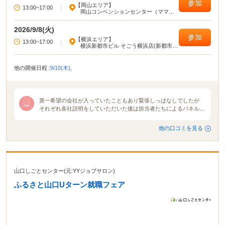
参加
【岡山エリア】
13:00~17:00
|
岡山コンベンションセンター（ママカ
リフォーラム）
2026/9/8(火)
参加
【横浜エリア】
13:00~17:00
|
横浜新都市ビル そごう横浜店(新都市ホ
ール)
他の開催日程 :
9/10(木),
第一希望の会社が入っていたこともあり緊張しっぱなしでしたが
それぞれ各社説明をしていただいた後は担当者たちによるパネルデ
ィスカッションが開催されました。各社説明は10分ずつくらい。普
通の説明会でしたらもっとたっぷり時間をかけて説明をしてくれる
他の口コミを見る
のですが、今回は会社の魅力などを伝えてもらものなので参加した
私たちは「え？もう終わり？」と思いました。ですがパネルディス
カッションを通して各者人事の本音を知り、そしてそこから見えて
くる各社の色や使命、魅力を感じられました。 合同説明会の雰囲
気は地域や会社地区主催企業によって全然違うと感じました。就活
山口しごとセンター(元:YYジョブサロン)
が解禁される月初に行う合同説明会が1番活気で溢れていたと思い
ます。規模も大きかったですまた名前が知られている大手企業の説
ふるさと山口Uターン就職フェア
明会ブースには就活生が集中しがちだと思いました。