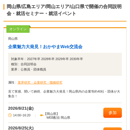
岡山県/広島エリア/岡山エリア/山口県で開催の合同説明
会・就活セミナー・就活イベント
オンライン
岡山県
企業魅力大発見！おかやまWeb交流会
対象卒年 :
2027年卒 2028年卒 2029年卒 2030年卒
種別 :
合同説明会
業界 :
公務員・団体職員
属性 :
業界研究・企業研究・職種研究
見て実感、聞いて納得、企業魅力大発見！岡山県内の企業等約40社・団体が大
集合！
2026/8/21(金)
参加
【岡山県】
14:00~16:20
|
WEB配信 岡山県
2026/8/25(火)