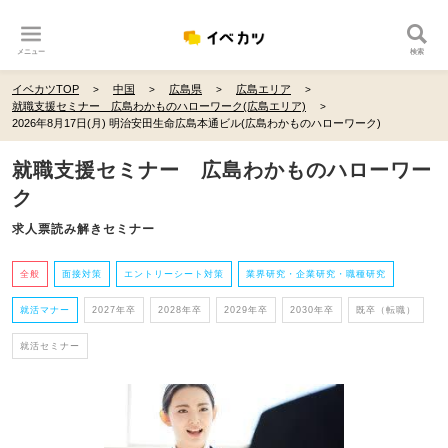
メニュー
検索
イベカツTOP
中国
広島県
広島エリア
就職支援セミナー 広島わかものハローワーク(広島エリア)
2026年8月17日(月) 明治安田生命広島本通ビル(広島わかものハローワーク)
就職支援セミナー 広島わかものハローワー
ク
求人票読み解きセミナー
全般
面接対策
エントリーシート対策
業界研究・企業研究・職種研究
就活マナー
2027年卒
2028年卒
2029年卒
2030年卒
既卒（転職）
就活セミナー