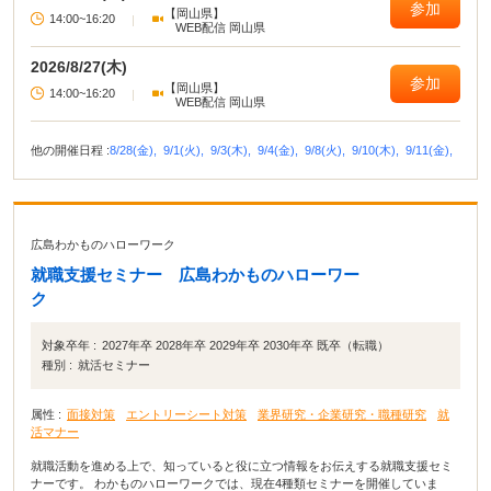
参加
【岡山県】
14:00~16:20
|
WEB配信 岡山県
2026/8/27(木)
参加
【岡山県】
14:00~16:20
|
WEB配信 岡山県
他の開催日程 :
8/28(金),
9/1(火),
9/3(木),
9/4(金),
9/8(火),
9/10(木),
9/11(金),
広島わかものハローワーク
就職支援セミナー 広島わかものハローワー
ク
対象卒年 :
2027年卒 2028年卒 2029年卒 2030年卒 既卒（転職）
種別 :
就活セミナー
属性 :
面接対策
エントリーシート対策
業界研究・企業研究・職種研究
就
活マナー
就職活動を進める上で、知っていると役に立つ情報をお伝えする就職支援セミ
ナーです。 わかものハローワークでは、現在4種類セミナーを開催していま