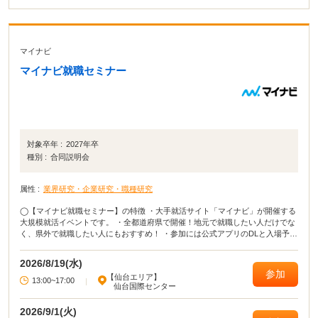
マイナビ
マイナビ就職セミナー
対象卒年 :
2027年卒
種別 :
合同説明会
属性 :
業界研究・企業研究・職種研究
◯【マイナビ就職セミナー】の特徴 ・大手就活サイト「マイナビ」が開催する
大規模就活イベントです。 ・全都道府県で開催！地元で就職したい人だけでな
く、県外で就職したい人にもおすすめ！ ・参加には公式アプリのDLと入場予約
が必要となります。 ・当日は会場でQRコードを表示するだけで入場可能で
す。 ◯イベカツ編集部review 主要都市だけではなく、全都道府県でおこな
2026/8/19(水)
われる貴重な就活イベント！ 「田舎に住んでいてなかなか就活イベントに参加
参加
【仙台エリア】
できない」「地元の企業が集まるイベントに参加したい」という方は、ぜひマ
13:00~17:00
|
仙台国際センター
イナビ就職セミナーに参加してください！ イベントによっては、入場予約特典
が貰えたり講座に参加したりできます。 就活イベントの中でも有名＆大規模な
2026/9/1(火)
イベントなので、参加して損はないでしょう！