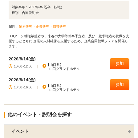
対象卒年 :
2027年卒 既卒（転職）
種別 :
合同説明会
属性 :
業界研究・企業研究・職種研究
UJIターン就職希望者や、来春の大学等新卒予定者、及び一般求職者の就職を支
援するとともに 企業の人材確保を支援するため、企業合同就職フェアを開催し
ます。
2026/8/14(金)
参加
【山口県】
10:00~12:30
|
山口グランドホテル
2026/8/14(金)
参加
【山口県】
13:30~16:00
|
山口グランドホテル
他のイベント・説明会を探す
イベント