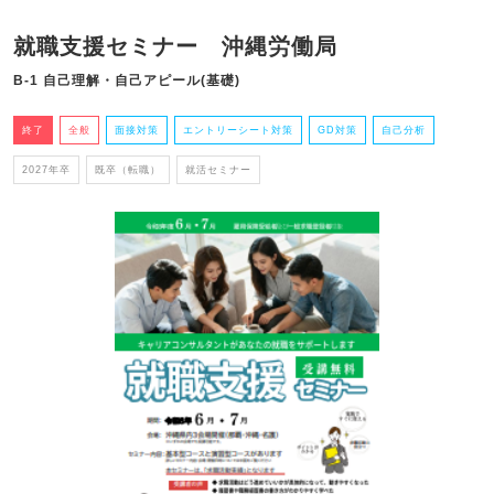
就職支援セミナー 沖縄労働局
B-1 自己理解・自己アピール(基礎)
終了
全般
面接対策
エントリーシート対策
GD対策
自己分析
2027年卒
既卒（転職）
就活セミナー