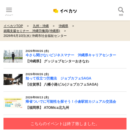
メニュー
検索
イベカツTOP
九州・沖縄
沖縄県
就職支援セミナー 沖縄労働局(沖縄県)
2026年6月10日(水) 沖縄市社会福祉センター
2026年08/26 (水)
今さら聞けないビジネスマナー 沖縄県キャリアセンター
【沖縄県】 グッジョブセンターおきなわ
2026年08/26 (水)
知って役立つ労働法 ジョブカフェSAGA
【佐賀県】 八幡小路ビル(ジョブカフェSAGA)
2026年08/13 (木)
帰省ついでに可能性を探そう！小倉駅前カジュアル交流会
【福岡県】 ATOMica北九州
こちらのイベントは終了致しました。