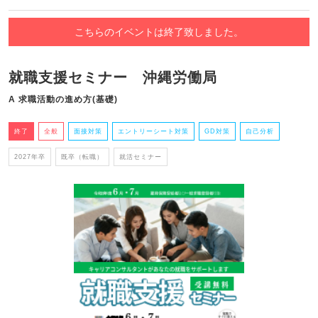
こちらのイベントは終了致しました。
就職支援セミナー 沖縄労働局
A 求職活動の進め方(基礎)
終了
全般
面接対策
エントリーシート対策
GD対策
自己分析
2027年卒
既卒（転職）
就活セミナー