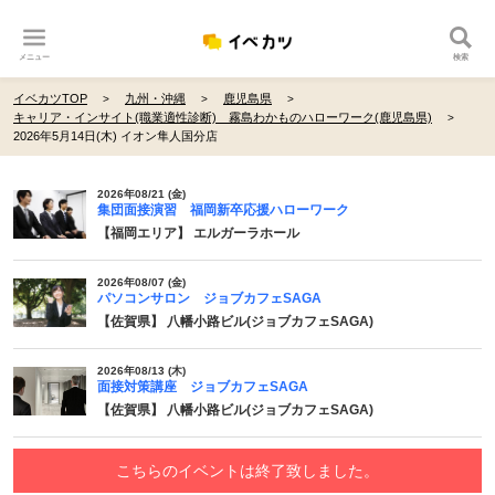
メニュー
検索
イベカツTOP
九州・沖縄
鹿児島県
キャリア・インサイト(職業適性診断) 霧島わかものハローワーク(鹿児島県)
2026年5月14日(木) イオン隼人国分店
2026年08/21 (金)
集団面接演習 福岡新卒応援ハローワーク
【福岡エリア】 エルガーラホール
2026年08/07 (金)
パソコンサロン ジョブカフェSAGA
【佐賀県】 八幡小路ビル(ジョブカフェSAGA)
2026年08/13 (木)
面接対策講座 ジョブカフェSAGA
【佐賀県】 八幡小路ビル(ジョブカフェSAGA)
こちらのイベントは終了致しました。