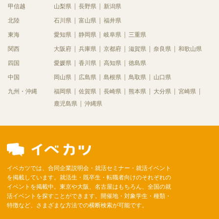
甲信越
山梨県
長野県
新潟県
北陸
石川県
富山県
福井県
東海
愛知県
静岡県
岐阜県
三重県
関西
大阪府
兵庫県
京都府
滋賀県
奈良県
和歌山県
四国
愛媛県
香川県
高知県
徳島県
中国
岡山県
広島県
島根県
鳥取県
山口県
九州・沖縄
福岡県
佐賀県
長崎県
熊本県
大分県
宮崎県
鹿児島県
沖縄県
イベカツでは、合同企業説明会・就活セミナー・就活イベント
を掲載しています。就活生・既卒生・転職者向けのそれぞれの
イベントを掲載中。東京や大阪、名古屋はもちろん、全国の就
活イベントを探すことができます。開催地・対象学生・種類・
特徴など、さまざまな方法での横断検索が可能です。