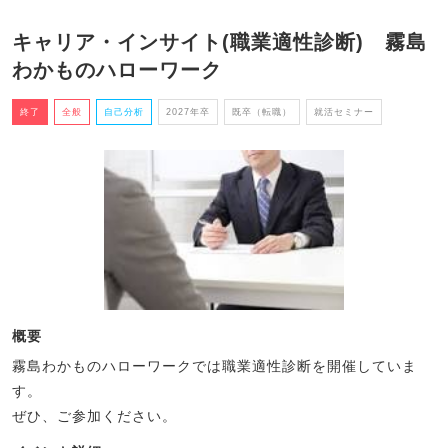
キャリア・インサイト(職業適性診断) 霧島
わかものハローワーク
終了
全般
自己分析
2027年卒
既卒（転職）
就活セミナー
概要
霧島わかものハローワークでは職業適性診断を開催していま
す。
ぜひ、ご参加ください。