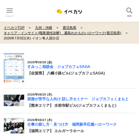
メニュー
検索
イベカツTOP
九州・沖縄
鹿児島県
キャリア・インサイト(職業適性診断) 霧島わかものハローワーク(鹿児島県)
2026年7月9日(木) イオン隼人国分店
2026年08/28 (金)
すみっこ相談会 ジョブカフェSAGA
【佐賀県】 八幡小路ビル(ジョブカフェSAGA)
2026年08/20 (木)
面接が苦手な人向け 話し方セミナー ジョブカフェくまもと
【熊本エリア】 水前寺駅ビル(ジョブカフェくまもと)
2026年08/27 (木)
仕事の探し方・見つけ方 福岡新卒応援ハローワーク
【福岡エリア】 エルガーラホール