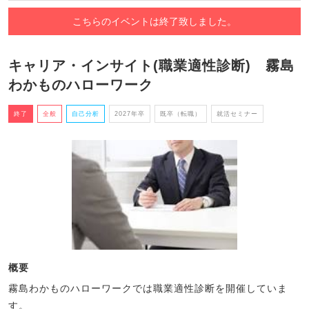
こちらのイベントは終了致しました。
キャリア・インサイト(職業適性診断) 霧島
わかものハローワーク
終了
全般
自己分析
2027年卒
既卒（転職）
就活セミナー
概要
霧島わかものハローワークでは職業適性診断を開催していま
す。