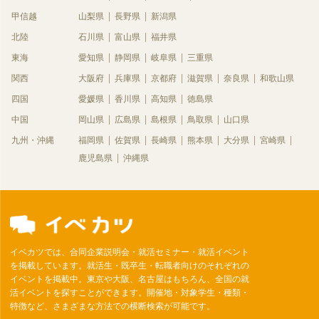
甲信越
山梨県
長野県
新潟県
北陸
石川県
富山県
福井県
東海
愛知県
静岡県
岐阜県
三重県
関西
大阪府
兵庫県
京都府
滋賀県
奈良県
和歌山県
四国
愛媛県
香川県
高知県
徳島県
中国
岡山県
広島県
島根県
鳥取県
山口県
九州・沖縄
福岡県
佐賀県
長崎県
熊本県
大分県
宮崎県
鹿児島県
沖縄県
イベカツでは、合同企業説明会・就活セミナー・就活イベント
を掲載しています。就活生・既卒生・転職者向けのそれぞれの
イベントを掲載中。東京や大阪、名古屋はもちろん、全国の就
活イベントを探すことができます。開催地・対象学生・種類・
特徴など、さまざまな方法での横断検索が可能です。