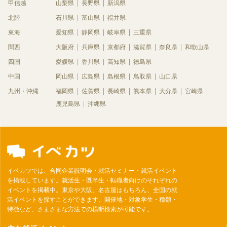
甲信越
山梨県
長野県
新潟県
北陸
石川県
富山県
福井県
東海
愛知県
静岡県
岐阜県
三重県
関西
大阪府
兵庫県
京都府
滋賀県
奈良県
和歌山県
四国
愛媛県
香川県
高知県
徳島県
中国
岡山県
広島県
島根県
鳥取県
山口県
九州・沖縄
福岡県
佐賀県
長崎県
熊本県
大分県
宮崎県
鹿児島県
沖縄県
イベカツでは、合同企業説明会・就活セミナー・就活イベント
を掲載しています。就活生・既卒生・転職者向けのそれぞれの
イベントを掲載中。東京や大阪、名古屋はもちろん、全国の就
活イベントを探すことができます。開催地・対象学生・種類・
特徴など、さまざまな方法での横断検索が可能です。