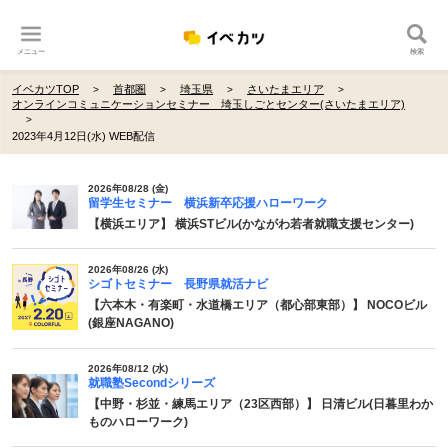
メニュー
検索
イベカツTOP
首都圏
埼玉県
さいたまエリア
オンラインコミュニケーションセミナー 埼玉しごとセンター(さいたまエリア)
2023年4月12日(水) WEB配信
2026年08/28 (金)
留学生セミナー 横浜新卒応援ハローワーク
【横浜エリア】 横浜STビル(かながわ若者就職支援センター)
2026年08/26 (水)
シゴトセミナー 長野県就活ナビ
【六本木・有楽町・水道橋エリア（都心部東部）】 NOCOビル
(銀座NAGANO)
2026年08/12 (水)
就職塾Secondシリーズ
【中野・杉並・練馬エリア（23区西部）】 日清ビル(日暮里わか
ものハローワーク)