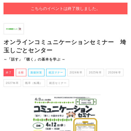
こちらのイベントは終了致しました。
オンラインコミュニケーションセミナー 埼
玉しごとセンター
～「話す」「聴く」の基本を学ぶ ～
終了
全般
面接対策
就活マナー
2024年卒
2025年卒
2026年卒
2027年卒
既卒（転職）
就活セミナー