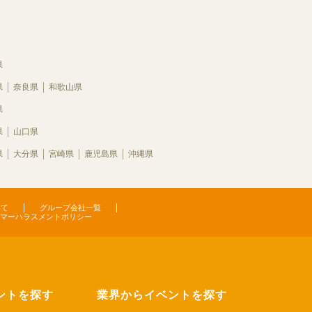
県
県
奈良県
和歌山県
県
県
山口県
県
大分県
宮崎県
鹿児島県
沖縄県
いて
グループ会社一覧
マーハラスメントポリシー
ントを探す
業界からイベントを探す