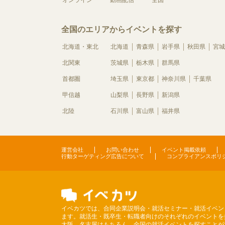
オンライン
動画配信
全国
全国のエリアからイベントを探す
北海道・東北
北海道
青森県
岩手県
秋田県
宮城
北関東
茨城県
栃木県
群馬県
首都圏
埼玉県
東京都
神奈川県
千葉県
甲信越
山梨県
長野県
新潟県
北陸
石川県
富山県
福井県
運営会社
お問い合わせ
イベント掲載依頼
行動ターゲティング広告について
コンプライアンスポリ
イベカツでは、合同企業説明会・就活セミナー・就活イベン
ます。就活生・既卒生・転職者向けのそれぞれのイベントを
大阪、名古屋はもちろん、全国の就活イベントを探すことが