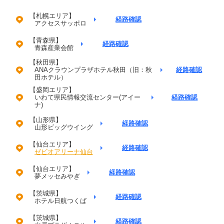
【札幌エリア】
経路確認
アクセスサッポロ
【青森県】
経路確認
青森産業会館
【秋田県】
ANAクラウンプラザホテル秋田（旧：秋
経路確認
田ホテル）
【盛岡エリア】
いわて県民情報交流センター(アイー
経路確認
ナ)
【山形県】
経路確認
山形ビッグウイング
【仙台エリア】
経路確認
ゼビオアリーナ仙台
【仙台エリア】
経路確認
夢メッセみやぎ
【茨城県】
経路確認
ホテル日航つくば
【茨城県】
経路確認