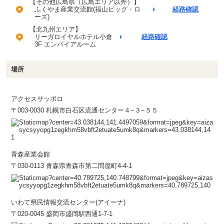
【その他広島県（広島エリア以外）】
ふくやま産業交流館(福山ビッグ・ロ
経路確認
ーズ)
【北九州エリア】
リーガロイヤルホテル小倉
経路確認
3F エンパイアルーム
場所
アクセスサッポロ
〒003-0030 札幌市白石区流通センター４−３−５５
青森産業会館
〒030-0113 青森県青森市第二問屋町4-4-1
いわて県民情報交流センター(アイーナ)
〒020-0045 盛岡市盛岡駅西通1-7-1