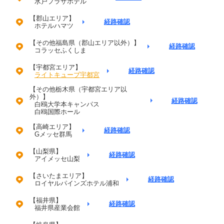
水戸プラザホテル
【郡山エリア】
経路確認
ホテルハマツ
【その他福島県（郡山エリア以外）】
経路確認
コラッセふくしま
【宇都宮エリア】
経路確認
ライトキューブ宇都宮
【その他栃木県（宇都宮エリア以
外）】
経路確認
白鴎大学本キャンパス
白鴎国際ホール
【高崎エリア】
経路確認
Gメッセ群馬
【山梨県】
経路確認
アイメッセ山梨
【さいたまエリア】
経路確認
ロイヤルパインズホテル浦和
【福井県】
経路確認
福井県産業会館