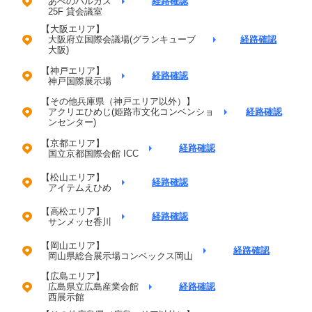
あべのハルカス
経路確認
25F 貸会議室
【大阪エリア】
大阪府立国際会議場(グランキューブ
経路確認
大阪)
【神戸エリア】
経路確認
神戸国際展示場
【その他兵庫県（神戸エリア以外）】
アクリエひめじ(姫路市文化コンベンショ
経路確認
ンセンター)
【京都エリア】
経路確認
国立京都国際会館 ICC
【松山エリア】
経路確認
アイテムえひめ
【高松エリア】
経路確認
サンメッセ香川
【岡山エリア】
経路確認
岡山県総合展示場コンベックス岡山
【広島エリア】
広島県立広島産業会館
経路確認
西展示館