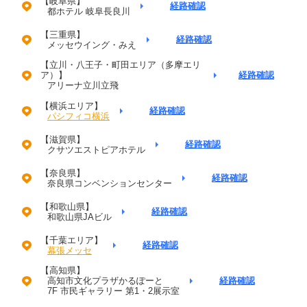
【岐阜県】
経路確認
都ホテル 岐阜長良川
【三重県】
経路確認
メッセウイング・みえ
【立川・八王子・町田エリア（多摩エリ
ア）】
経路確認
アリーナ立川立飛
【横浜エリア】
経路確認
パシフィコ横浜
【滋賀県】
経路確認
クサツエストピアホテル
【奈良県】
経路確認
奈良県コンベンションセンター
【和歌山県】
経路確認
和歌山県JAビル
【千葉エリア】
経路確認
幕張メッセ
【高知県】
高知市文化プラザかるぽーと
経路確認
7F 市民ギャラリー 第1・2展示室