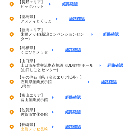
【長野エリア】
経路確認
ビッグハット
【徳島県】
経路確認
アスティとくしま
【新潟エリア】
朱鷺メッセ(新潟コンベンションセン
経路確認
ター)
【島根県】
経路確認
くにびきメッセ
【山口県】
山口市産業交流拠点施設 KDDI維新ホール
経路確認
(山口しごとセンター)
【その他石川県（金沢エリア以外）】
石川県産業展示館
経路確認
3号館
【富山エリア】
経路確認
富山産業展示館
【佐賀県】
経路確認
佐賀市文化会館
【長崎県】
経路確認
出島メッセ長崎