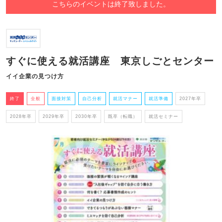
こちらのイベントは終了致しました。
すぐに使える就活講座 東京しごとセンター
イイ企業の見つけ方
終了
全般
面接対策
自己分析
就活マナー
就活準備
2027年卒
2028年卒
2029年卒
2030年卒
既卒（転職）
就活セミナー