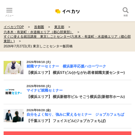
メニュー
検索
イベカツTOP
首都圏
東京都
六本木・有楽町・水道橋エリア（都心部東部）
すぐに使える就活講座 東京しごとセンター(六本木・有楽町・水道橋エリア（都心部
東部）)
2026年7月27日(月) 東京しごとセンター飯田橋
2026年08/18 (火)
就職マナーセミナー 横浜新卒応援ハローワーク
【横浜エリア】 横浜STビル(かながわ若者就職支援センター)
2026年09/08 (火)
マイナビ就職セミナー
【横浜エリア】 横浜新都市ビル そごう横浜店(新都市ホール)
2026年08/28 (金)
自分をよく知り、強みに変えるセミナー ジョブカフェちば
【千葉エリア】 フェイスビル(ジョブカフェちば)