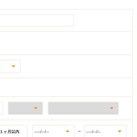
~
１ヶ月以内