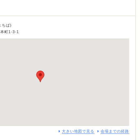
ェちば)
本町1-3-1
大きい地図で見る
会場までの経路