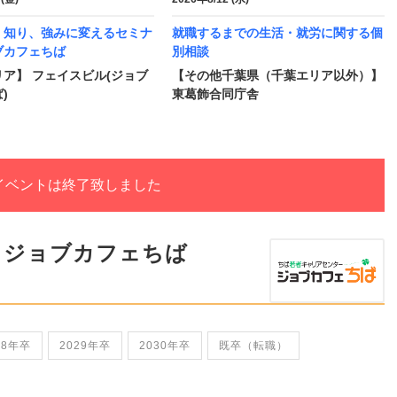
く知り、強みに変えるセミナ
就職するまでの生活・就労に関する個
ブカフェちば
別相談
ア】 フェイスビル(ジョブ
【その他千葉県（千葉エリア以外）】
)
東葛飾合同庁舎
イベントは終了致しました
 ジョブカフェちば
28年卒
2029年卒
2030年卒
既卒（転職）