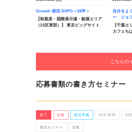
Growth 就活 DXPO＜28卒＞
自分をよ
ー ジョ
【秋葉原・国際展示場・船堀エリア
（23区東部）】 東京ビッグサイト
【千葉エリ
カフェちば
こちらの
応募書類の書き方セミナー
終了
全般
就活準備
2027年卒
20
就活セミナー
全般