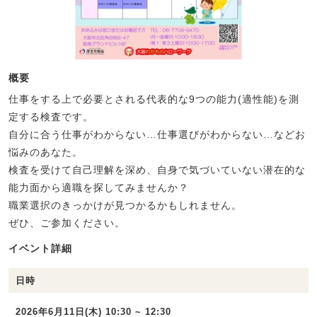
概要
仕事をする上で必要とされる代表的な9つの能力(適性能)を測
定する検査です。
自分に合う仕事がわからない…仕事選びがわからない…などお
悩みのあなた。
検査を受けて自己理解を深め、自身で気づいていない潜在的な
能力面から適職を探してみませんか？
職業選択のきっかけが見つかるかもしれません。
ぜひ、ご参加ください。
イベント詳細
日時
2026年6月11日(木) 10:30 ~ 12:30