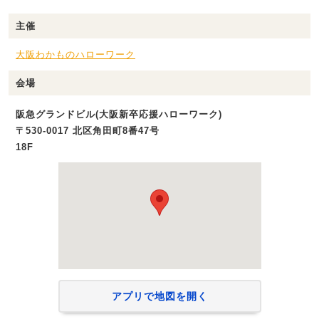
主催
大阪わかものハローワーク
会場
阪急グランドビル(大阪新卒応援ハローワーク)
〒530-0017 北区角田町8番47号
18F
アプリで地図を開く