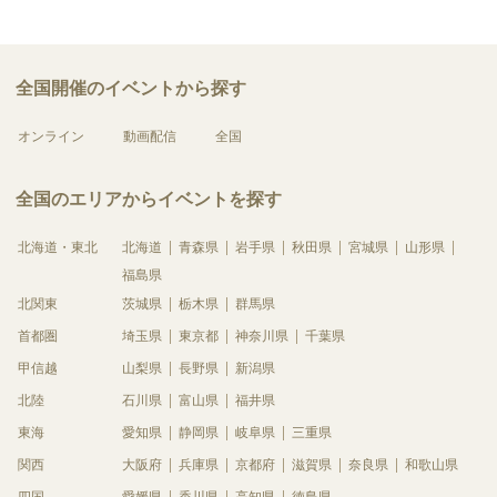
全国開催のイベントから探す
オンライン
動画配信
全国
全国のエリアからイベントを探す
北海道・東北
北海道
青森県
岩手県
秋田県
宮城県
山形県
福島県
北関東
茨城県
栃木県
群馬県
首都圏
埼玉県
東京都
神奈川県
千葉県
甲信越
山梨県
長野県
新潟県
北陸
石川県
富山県
福井県
東海
愛知県
静岡県
岐阜県
三重県
関西
大阪府
兵庫県
京都府
滋賀県
奈良県
和歌山県
四国
愛媛県
香川県
高知県
徳島県