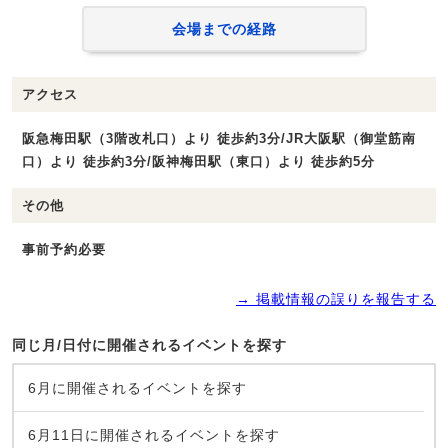
会場までの経路
アクセス
阪急梅田駅（3階改札口）より 徒歩約3分/JR大阪駅（御堂筋南
口）より 徒歩約3分/阪神梅田駅（東口）より 徒歩約5分
その他
事前予約必要
→ 掲載情報の誤りを報告する
同じ月/日付に開催されるイベントを探す
6月に開催されるイベントを探す
6月11日に開催されるイベントを探す