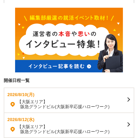
開催日程一覧
2026/8/10(月)
【大阪エリア】
阪急グランドビル(大阪新卒応援ハローワーク)
2026/8/12(水)
【大阪エリア】
阪急グランドビル(大阪新卒応援ハローワーク)