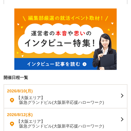
開催日程一覧
2026/8/10(月)
【大阪エリア】
阪急グランドビル(大阪新卒応援ハローワーク)
2026/8/12(水)
【大阪エリア】
阪急グランドビル(大阪新卒応援ハローワーク)