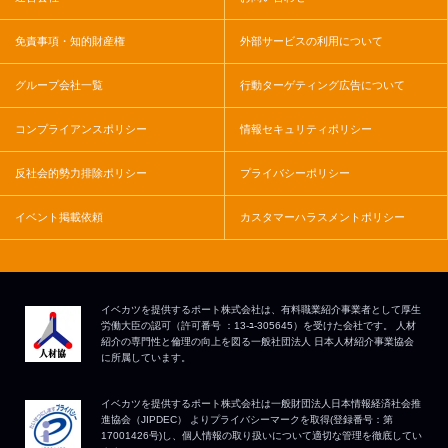
免責事項・知的財産権
外部サービスの利用について
グループ会社一覧
行動ターゲティング広告について
コンプライアンスポリシー
情報セキュリティポリシー
反社会的勢力排除ポリシー
プライバシーポリシー
イベント掲載依頼
カスタマーハラスメントポリシー