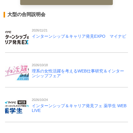
大型の合同説明会
2026/11/21
インターンシップ＆キャリア発見EXPO マイナビ
2026/10/18
理系の女性活躍を考えるWEB仕事研究＆インター
ンシップフェア
2026/10/24
インターンシップ＆キャリア発見フェ 薬学生 WEB
LIVE