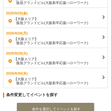
阪急グランドビル(大阪新卒応援ハローワーク)
2026/9/25(金)
【大阪エリア】
阪急グランドビル(大阪新卒応援ハローワーク)
2026/9/28(月)
【大阪エリア】
阪急グランドビル(大阪新卒応援ハローワーク)
2026/9/29(火)
【大阪エリア】
阪急グランドビル(大阪新卒応援ハローワーク)
2026/9/30(水)
【大阪エリア】
阪急グランドビル(大阪新卒応援ハローワーク)
条件変更してイベントを探す
条件を選択してイベントを探す