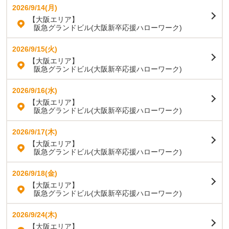
2026/9/14(月)
【大阪エリア】
阪急グランドビル(大阪新卒応援ハローワーク)
2026/9/15(火)
【大阪エリア】
阪急グランドビル(大阪新卒応援ハローワーク)
2026/9/16(水)
【大阪エリア】
阪急グランドビル(大阪新卒応援ハローワーク)
2026/9/17(木)
【大阪エリア】
阪急グランドビル(大阪新卒応援ハローワーク)
2026/9/18(金)
【大阪エリア】
阪急グランドビル(大阪新卒応援ハローワーク)
2026/9/24(木)
【大阪エリア】