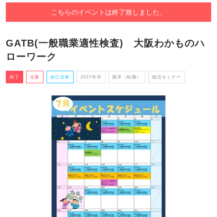
こちらのイベントは終了致しました。
GATB(一般職業適性検査) 大阪わかものハ
ローワーク
終了
全般
自己分析
2027年卒
既卒（転職）
就活セミナー