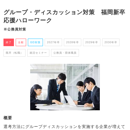
グループ・ディスカッション対策 福岡新卒
応援ハローワーク
※公務員対策
終了
全般
GD対策
2027年卒
2028年卒
2029年卒
2030年卒
既卒（転職）
就活セミナー
公務員・団体職員
概要
選考方法にグループディスカッションを実施する企業が増えて