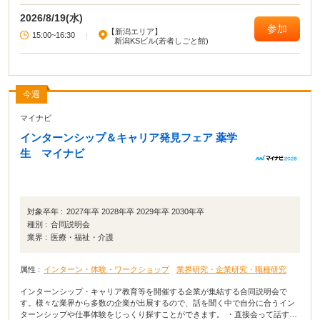
2026/8/19(水)
参加
【新潟エリア】
15:00~16:30
|
新潟KSビル(若者しごと館)
今週
マイナビ
インターンシップ＆キャリア発見フェア 薬学
生 マイナビ
対象卒年 :
2027年卒 2028年卒 2029年卒 2030年卒
種別 :
合同説明会
業界 :
医療・福祉・介護
属性 :
インターン・体験・ワークショップ
業界研究・企業研究・職種研究
インターンシップ・キャリア教育等を開催する企業が集結する合同説明会で
す。様々な業界から多数の企業が出展するので、話を聞く中で自分に合うイン
ターンシップや仕事体験をじっくり探すことができます。 ・直接会って話すこ