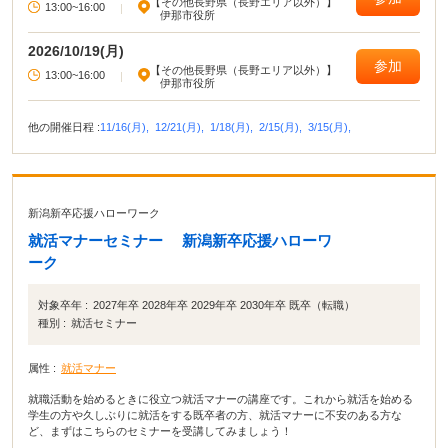
【その他長野県（長野エリア以外）】
13:00~16:00
|
伊那市役所
2026/10/19(月)
参加
【その他長野県（長野エリア以外）】
13:00~16:00
|
伊那市役所
他の開催日程 :
11/16(月),
12/21(月),
1/18(月),
2/15(月),
3/15(月),
新潟新卒応援ハローワーク
就活マナーセミナー 新潟新卒応援ハローワ
ーク
対象卒年 :
2027年卒 2028年卒 2029年卒 2030年卒 既卒（転職）
種別 :
就活セミナー
属性 :
就活マナー
就職活動を始めるときに役立つ就活マナーの講座です。これから就活を始める
学生の方や久しぶりに就活をする既卒者の方、就活マナーに不安のある方な
ど、まずはこちらのセミナーを受講してみましょう！