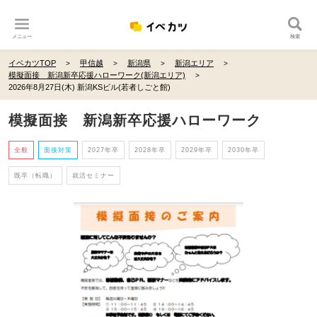
メニュー
検索
イベカツTOP
甲信越
新潟県
新潟エリア
模擬面接 新潟新卒応援ハローワーク(新潟エリア)
2026年8月27日(木) 新潟KSビル(若者しごと館)
模擬面接 新潟新卒応援ハローワーク
全般
面接対策
2027年卒
2028年卒
2029年卒
2030年卒
既卒（転職）
就活セミナー