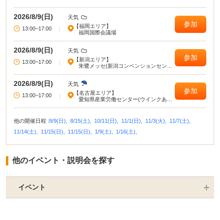
とで業界や企業の理解がより深まる！ ・疑問点・不明点をその場で解決でき
る！ ・周囲の学生の雰囲気が分かり意識が高まる！
2026/8/9(日)
天気
参加
【福岡エリア】
13:00~17:00
|
福岡国際会議場
2026/8/9(日)
天気
参加
【新潟エリア】
13:00~17:00
|
朱鷺メッセ(新潟コンベンションセンタ
ー)
2026/8/9(日)
天気
参加
【名古屋エリア】
13:00~17:00
|
愛知県産業労働センター(ウインクあい
ち)
他の開催日程 :
8/9(日),
8/15(土),
10/11(日),
11/1(日),
11/3(火),
11/7(土),
11/14(土),
11/15(日),
11/15(日),
1/9(土),
1/16(土),
他のイベント・説明会を探す
イベント