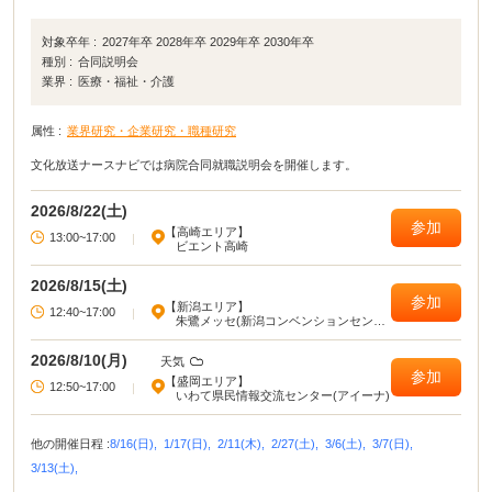
対象卒年 :
2027年卒 2028年卒 2029年卒 2030年卒
種別 :
合同説明会
業界 :
医療・福祉・介護
属性 :
業界研究・企業研究・職種研究
文化放送ナースナビでは病院合同就職説明会を開催します。
2026/8/22(土)
参加
【高崎エリア】
13:00~17:00
|
ビエント高崎
2026/8/15(土)
参加
【新潟エリア】
12:40~17:00
|
朱鷺メッセ(新潟コンベンションセンタ
ー)
2026/8/10(月)
天気
参加
【盛岡エリア】
12:50~17:00
|
いわて県民情報交流センター(アイーナ)
他の開催日程 :
8/16(日),
1/17(日),
2/11(木),
2/27(土),
3/6(土),
3/7(日),
3/13(土),