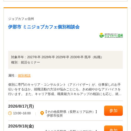
ジョブカフェ信州
伊那市 ミニジョブカフェ個別相談会
対象卒年 :
2027年卒 2028年卒 2029年卒 2030年卒 既卒（転職）
種別 :
就活セミナー
属性 :
個別相談
個別に専門のキャリア・コンサルタント（アドバイザー）が、仕事探しのお手
伝いをするほか、就職活動の方法や悩みごとにも、きめ細やかなアドバイスを
行います。 また、キャリア形成、職業能力スキルアップの相談にも応じ、就職
活動をバックアップします。
2026/8/17(月)
参加
【その他長野県（長野エリア以外）】
13:00~16:00
|
伊那市役所
2026/9/18(金)
参加