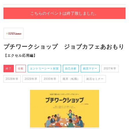
こちらのイベントは終了致しました。
プチワークショップ ジョブカフェあおもり
【エクセル応用編】
終了
全般
エントリーシート対策
自己分析
就活マナー
2027年卒
2028年卒
2029年卒
2030年卒
既卒（転職）
就活セミナー