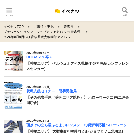
メニュー
検索
イベカツTOP
北海道・東北
青森県
プチワークショップ ジョブカフェあおもり(青森県)
2026年6月9日(火) 青森県観光物産館アスパム
2026年09/05 (土)
DEiBA＜28卒＞
【札幌エリア】 ベルヴュオフィス札幌(TKP札幌駅カンファレン
スセンター)
2026年08/10 (月)
就職支援セミナー 岩手労働局
【その他岩手県（盛岡エリア以外）】 ハローワーク二戸(二戸合
同庁舎)
2026年08/25 (火)
面接での立ち居ふるまいレッスン 札幌新卒応援ハローワーク
【札幌エリア】 大樹生命札幌共同ビル(ジョブカフェ北海道)