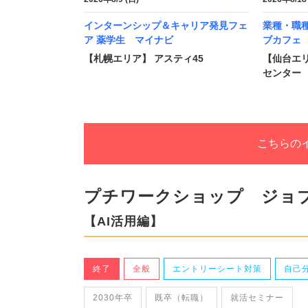
インターンシップ＆キャリア発見フェ
業種・職
ア 薬学生 マイナビ
ブカフェ
【札幌エリア】 アスティ45
【仙台エ
センター
こちらの
プチワークショップ ジョ
【AI活用編】
終了
全般
エントリーシート対策
自己
2030年卒
既卒（転職）
就活セミナー