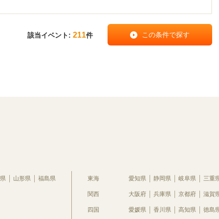
211
該当イベント:
件
県
山形県
福島県
東海
愛知県
静岡県
岐阜県
三重
関西
大阪府
兵庫県
京都府
滋賀
四国
愛媛県
香川県
高知県
徳島