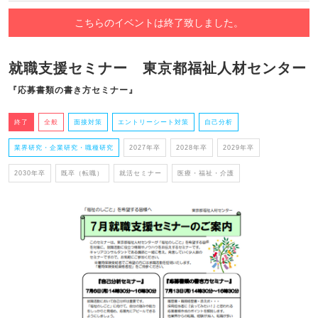
こちらのイベントは終了致しました。
就職支援セミナー 東京都福祉人材センター
『応募書類の書き方セミナー』
終了
全般
面接対策
エントリーシート対策
自己分析
業界研究・企業研究・職種研究
2027年卒
2028年卒
2029年卒
2030年卒
既卒（転職）
就活セミナー
医療・福祉・介護