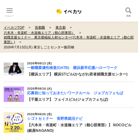
メニュー
検索
イベカツTOP
首都圏
東京都
六本木・有楽町・水道橋エリア（都心部東部）
就職支援セミナー 東京都福祉人材センター(六本木・有楽町・水道橋エリア（都心部
東部）)
2026年7月13日(月) 東京しごとセンター飯田橋
2026年08/13 (木)
一般職業適性検査(GATB) 横浜新卒応援ハローワーク
【横浜エリア】 横浜STビル(かながわ若者就職支援センター)
2026年08/18 (火)
応募前に知っておきたいワークルール ジョブカフェちば
【千葉エリア】 フェイスビル(ジョブカフェちば)
2026年08/26 (水)
シゴトセミナー 長野県就活ナビ
【六本木・有楽町・水道橋エリア（都心部東部）】 NOCOビル
(銀座NAGANO)