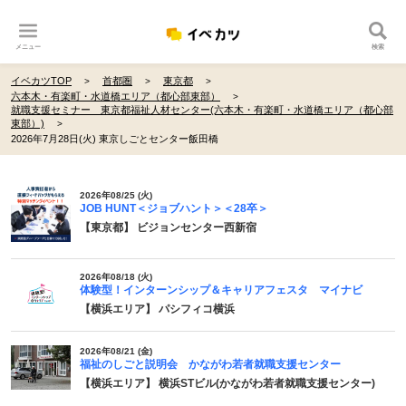
メニュー
検索
イベカツTOP
首都圏
東京都
六本木・有楽町・水道橋エリア（都心部東部）
就職支援セミナー 東京都福祉人材センター(六本木・有楽町・水道橋エリア（都心部
東部）)
2026年7月28日(火) 東京しごとセンター飯田橋
2026年08/25 (火)
JOB HUNT＜ジョブハント＞＜28卒＞
【東京都】 ビジョンセンター西新宿
2026年08/18 (火)
体験型！インターンシップ＆キャリアフェスタ マイナビ
【横浜エリア】 パシフィコ横浜
2026年08/21 (金)
福祉のしごと説明会 かながわ若者就職支援センター
【横浜エリア】 横浜STビル(かながわ若者就職支援センター)