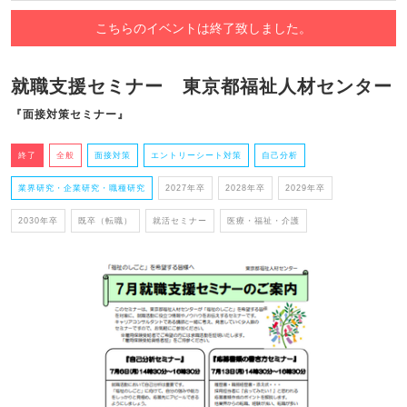
こちらのイベントは終了致しました。
就職支援セミナー 東京都福祉人材センター
『面接対策セミナー』
終了
全般
面接対策
エントリーシート対策
自己分析
業界研究・企業研究・職種研究
2027年卒
2028年卒
2029年卒
2030年卒
既卒（転職）
就活セミナー
医療・福祉・介護