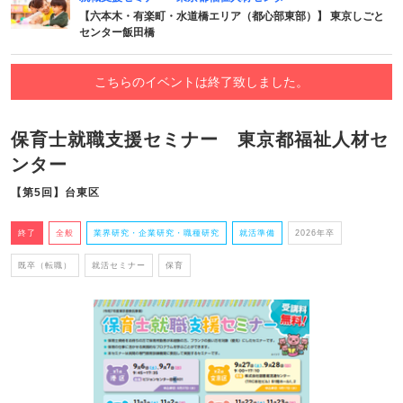
【六本木・有楽町・水道橋エリア（都心部東部）】 東京しごと
センター飯田橋
こちらのイベントは終了致しました。
保育士就職支援セミナー 東京都福祉人材セ
ンター
【第5回】台東区
終了
全般
業界研究・企業研究・職種研究
就活準備
2026年卒
既卒（転職）
就活セミナー
保育