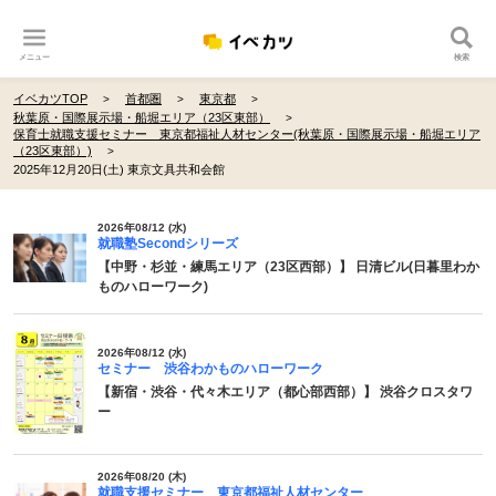
メニュー
検索
イベカツTOP
首都圏
東京都
秋葉原・国際展示場・船堀エリア（23区東部）
保育士就職支援セミナー 東京都福祉人材センター(秋葉原・国際展示場・船堀エリア
（23区東部）)
2025年12月20日(土) 東京文具共和会館
2026年08/12 (水)
就職塾Secondシリーズ
【中野・杉並・練馬エリア（23区西部）】 日清ビル(日暮里わか
ものハローワーク)
2026年08/12 (水)
セミナー 渋谷わかものハローワーク
【新宿・渋谷・代々木エリア（都心部西部）】 渋谷クロスタワ
ー
2026年08/20 (木)
就職支援セミナー 東京都福祉人材センター