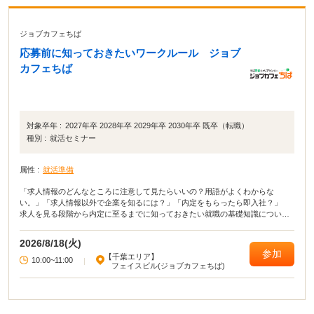
ジョブカフェちば
応募前に知っておきたいワークルール ジョブ
カフェちば
対象卒年 :
2027年卒 2028年卒 2029年卒 2030年卒 既卒（転職）
種別 :
就活セミナー
属性 :
就活準備
「求人情報のどんなところに注意して見たらいいの？用語がよくわからな
い。」「求人情報以外で企業を知るには？」「内定をもらったら即入社？」
求人を見る段階から内定に至るまでに知っておきたい就職の基礎知識について
クイズ形式でわかりやすく説明します。
2026/8/18(火)
参加
【千葉エリア】
10:00~11:00
|
フェイスビル(ジョブカフェちば)