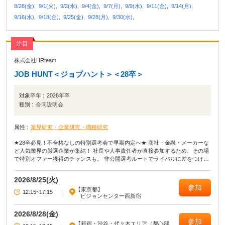
8/28(金),
9/1(火),
9/2(水),
9/4(金),
9/7(月),
9/9(水),
9/11(金),
9/14(月),
9/16(水),
9/18(金),
9/25(金),
9/28(月),
9/30(水),
注目
株式会社HRteam
JOB HUNT＜ジョブハント＞＜28卒＞
対象卒年 :
2028年卒
種別 :
合同説明会
属性 :
業界研究・企業研究・職種研究
★28卒必見！不合格なしの特別選考会で早期内定へ★ 商社・金融・メーカーな
ど人気業界の厳選企業が集結！ 社長や人事責任者が直接参加するため、その場
で特別オファー獲得のチャンスも。 非公開選考ルートでライバルに差をつけ、
最短距離でキャリアを切り拓けます。 準備不要、私服で気軽に参加可能です！
2026/8/25(火)
参加
【東京都】
12:15~17:15
|
ビジョンセンター西新宿
2026/8/28(金)
参加
【新宿・渋谷・代々木エリア（都心部西