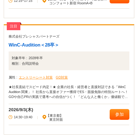
12:15~17:15
|
部）】
コンフォート新宿 RoomA+B
注目
株式会社プレシャスパートナーズ
WinC-Audition＜28卒＞
対象卒年 :
2028年卒
種別 :
合同説明会
属性 :
エントリーシート対策
GD対策
★社長直結でスピード内定！★ 企業の社長・経営者と直接対話できる「WinC
Audition 関東」！ 社長から直接オファー獲得でES・面接免除の特別ルートへ！
GDや自己PRの実践で選考への自信がつく！ 「どんな人と働くか」価値観で選
べる！ 私服参加OK！満席になる前に今すぐエントリーしよう！
2026/9/3(木)
参加
【東京都】
14:30~19:40
|
東京対面