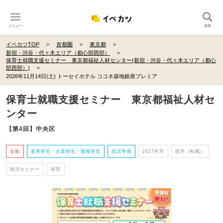
メニュー
検索
イベカツTOP
首都圏
東京都
新宿・渋谷・代々木エリア（都心部西部）
保育士就職支援セミナー 東京都福祉人材センター(新宿・渋谷・代々木エリア（都心
部西部）)
2026年11月14日(土) トーセイホテル ココネ築地銀座プレミア
保育士就職支援セミナー 東京都福祉人材セ
ンター
【第4回】中央区
全般
業界研究・企業研究・職種研究
就活準備
2027年卒
既卒（転職）
就活セミナー
保育