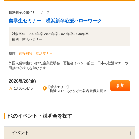
横浜新卒応援ハローワーク
留学生セミナー 横浜新卒応援ハローワーク
対象卒年 :
2027年卒 2028年卒 2029年卒 2030年卒
種別 :
就活セミナー
属性 :
面接対策
就活マナー
外国人留学生に向けた企業説明会・面接会イベント前に、日本の就活マナーや
面接の心構えを学びます。
2026/8/28(金)
参加
【横浜エリア】
13:00~14:45
|
横浜STビル(かながわ若者就職支援セン
ター)
他のイベント・説明会を探す
イベント