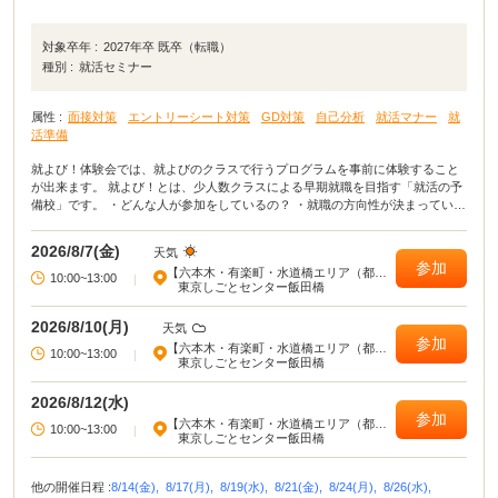
対象卒年 :
2027年卒 既卒（転職）
種別 :
就活セミナー
属性 :
面接対策
エントリーシート対策
GD対策
自己分析
就活マナー
就
活準備
就よび！体験会では、就よびのクラスで行うプログラムを事前に体験すること
が出来ます。 就よび！とは、少人数クラスによる早期就職を目指す「就活の予
備校」です。 ・どんな人が参加をしているの？ ・就職の方向性が決まっていな
くても大丈夫？ ・1人だと就職活動のモチベーションが続かない ・同世代の就
活仲間と情報交換しながら活動を進めていきたい などなど、就職活動にまつわ
2026/8/7(金)
天気
る様々なお悩みを持った方が就よびに集まって活動しています。
参加
【六本木・有楽町・水道橋エリア（都心
10:00~13:00
|
部東部）】
東京しごとセンター飯田橋
2026/8/10(月)
天気
参加
【六本木・有楽町・水道橋エリア（都心
10:00~13:00
|
部東部）】
東京しごとセンター飯田橋
2026/8/12(水)
参加
【六本木・有楽町・水道橋エリア（都心
10:00~13:00
|
部東部）】
東京しごとセンター飯田橋
他の開催日程 :
8/14(金),
8/17(月),
8/19(水),
8/21(金),
8/24(月),
8/26(水),