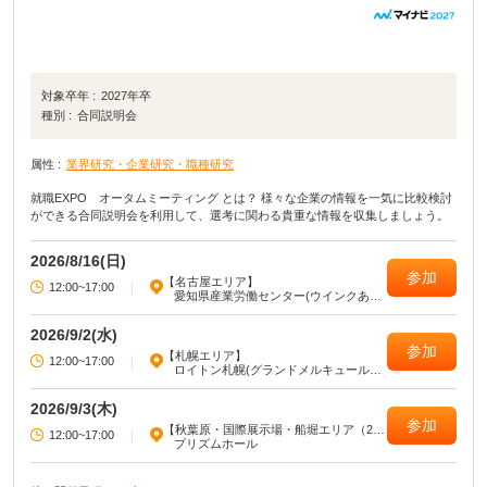
対象卒年 :
2027年卒
種別 :
合同説明会
属性 :
業界研究・企業研究・職種研究
就職EXPO オータムミーティング とは？ 様々な企業の情報を一気に比較検討
ができる合同説明会を利用して、選考に関わる貴重な情報を収集しましょう。
2026/8/16(日)
参加
【名古屋エリア】
12:00~17:00
|
愛知県産業労働センター(ウインクあい
ち)
2026/9/2(水)
参加
【札幌エリア】
12:00~17:00
|
ロイトン札幌(グランドメルキュール札
幌大通公園)
2026/9/3(木)
参加
【秋葉原・国際展示場・船堀エリア（23
12:00~17:00
|
区東部）】
プリズムホール