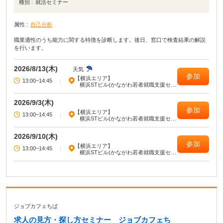
種別 :
就活セミナー
属性 :
自己分析
職業適性のうち能力に関する特徴を診断します。後日、窓口で検査結果の解説
を行います。
2026/8/13(木)
天気
参加
【横浜エリア】
13:00~14:45
|
横浜STビル(かながわ若者就職支援セン
ター)
2026/9/3(木)
参加
【横浜エリア】
13:00~14:45
|
横浜STビル(かながわ若者就職支援セン
ター)
2026/9/10(木)
参加
【横浜エリア】
13:00~14:45
|
横浜STビル(かながわ若者就職支援セン
ター)
ジョブカフェちば
求人の見方・探し方セミナー ジョブカフェち