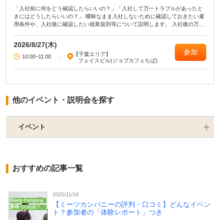
「入社前に何をどう確認したらいいの？」「入社して万一トラブルがあったと
きにはどうしたらいいの？」 曖昧なまま入社しないために確認しておきたい雇
用条件や、入社後に確認したい就業規則等について説明します。 入社後の万一
のトラブル（ハラスメント、過重労働等）についてケース事例をもとに対処法
も考えていきます。 安心して働くことを目指しましょう。
2026/8/27(木)
参加
【千葉エリア】
10:00~11:00
|
フェイスビル(ジョブカフェちば)
他のイベント・説明会を探す
イベント
おすすめの記事一覧
2025/11/18
【ミーツカンパニーの評判・口コミ】どんなイベン
ト？参加者の「体験レポート」つき