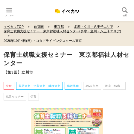
メニュー
検索
イベカツTOP
首都圏
東京都
多摩・立川・八王子エリア
保育士就職支援セミナー 東京都福祉人材センター(多摩・立川・八王子エリア)
2026年10月4日(日) トヨタドライビングスクール東京
保育士就職支援セミナー 東京都福祉人材セ
ンター
【第3回】立川市
全般
業界研究・企業研究・職種研究
就活準備
2027年卒
既卒（転職）
就活セミナー
保育