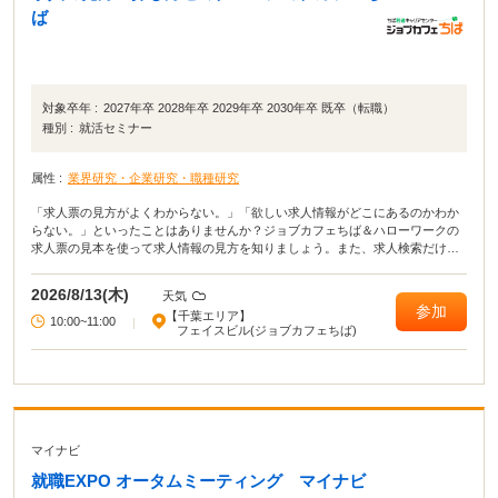
ば
対象卒年 :
2027年卒 2028年卒 2029年卒 2030年卒 既卒（転職）
種別 :
就活セミナー
属性 :
業界研究・企業研究・職種研究
「求人票の見方がよくわからない。」「欲しい求人情報がどこにあるのかわか
らない。」といったことはありませんか？ジョブカフェちば＆ハローワークの
求人票の見本を使って求人情報の見方を知りましょう。また、求人検索だけで
なく就職活動に役立つ求人媒体の種類や特徴を知り今後の活動につなげていき
ましょう！
2026/8/13(木)
天気
参加
【千葉エリア】
10:00~11:00
|
フェイスビル(ジョブカフェちば)
マイナビ
就職EXPO オータムミーティング マイナビ