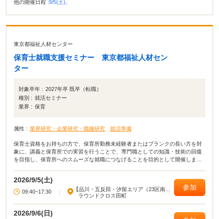
他の開催日程 :
9/5(土),
東京都福祉人材センター
保育士就職支援セミナー 東京都福祉人材セン
ター
対象卒年 :
2027年卒 既卒（転職）
種別 :
就活セミナー
業界 :
保育
属性 :
業界研究・企業研究・職種研究
就活準備
保育士資格をお持ちの方で、保育所勤務未経験者またはブランクの長い方を対
象に、講義と保育所での実習を行うことで、専門職としての知識・技術の回復
を目指し、保育所へのスムーズな就職につなげることを目的として開催しま
す。
2026/9/5(土)
参加
【品川・五反田・汐留エリア（23区南
09:40~17:30
|
部）】
ラウンドクロス田町
2026/9/6(日)