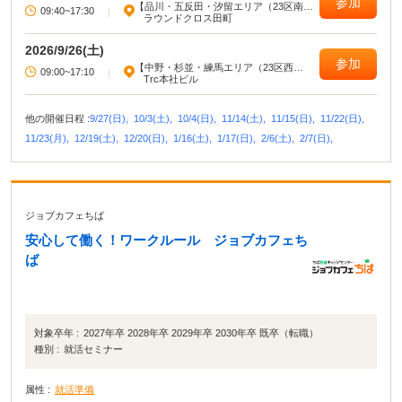
参加
【品川・五反田・汐留エリア（23区南
09:40~17:30
|
部）】
ラウンドクロス田町
2026/9/26(土)
参加
【中野・杉並・練馬エリア（23区西
09:00~17:10
|
部）】
Trc本社ビル
他の開催日程 :
9/27(日),
10/3(土),
10/4(日),
11/14(土),
11/15(日),
11/22(日),
11/23(月),
12/19(土),
12/20(日),
1/16(土),
1/17(日),
2/6(土),
2/7(日),
ジョブカフェちば
安心して働く！ワークルール ジョブカフェち
ば
対象卒年 :
2027年卒 2028年卒 2029年卒 2030年卒 既卒（転職）
種別 :
就活セミナー
属性 :
就活準備