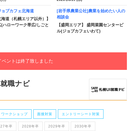
ジョブカフェ北海道
[岩手県農業公社]農業を始めたい人の
相談会
北海道（札幌エリア以外）】
(ハローワーク帯広/しごと
【盛岡エリア】 盛岡菜園センタービ
ル(ジョブカフェいわて)
イベントは終了致しました
I就職ナビ
・ワークショップ
面接対策
エントリーシート対策
027年卒
2028年卒
2029年卒
2030年卒