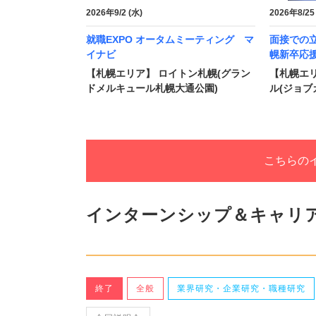
2026年9/2 (水)
2026年8/25
就職EXPO オータムミーティング マ
面接での
イナビ
幌新卒応
【札幌エリア】 ロイトン札幌(グラン
【札幌エ
ドメルキュール札幌大通公園)
ル(ジョブ
こちらの
インターンシップ＆キャリ
終了
全般
業界研究・企業研究・職種研究