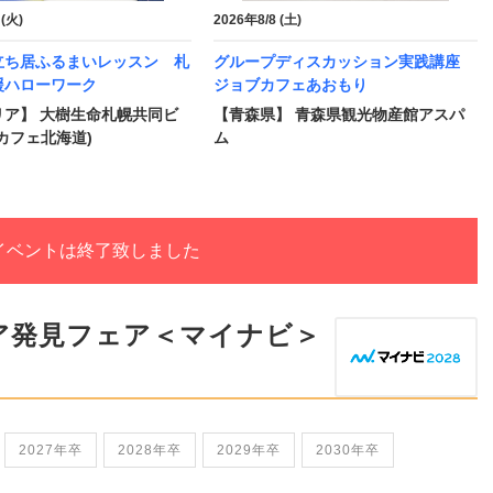
 (火)
2026年8/8 (土)
立ち居ふるまいレッスン 札
グループディスカッション実践講座
援ハローワーク
ジョブカフェあおもり
リア】 大樹生命札幌共同ビ
【青森県】 青森県観光物産館アスパ
カフェ北海道)
ム
イベントは終了致しました
ア発見フェア＜マイナビ＞
2027年卒
2028年卒
2029年卒
2030年卒