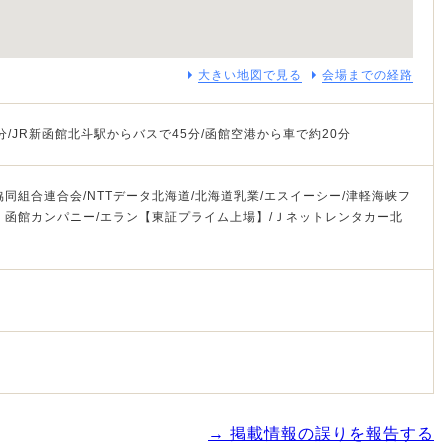
大きい地図で見る
会場までの経路
分/JR新函館北斗駅からバスで45分/函館空港から車で約20分
同組合連合会/NTTデータ北海道/北海道乳業/エスイーシー/津軽海峡フ
 函館カンパニー/エラン【東証プライム上場】/Ｊネットレンタカー北
→ 掲載情報の誤りを報告する