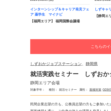
インターンシップ＆キャリア発見フェ
しずキャ
ア 薬学生 マイナビ
【静岡エ
【福岡エリア】 福岡国際会議場
こちらのイ
しずおかジョブステーション
、
静岡県
就活実践セミナー しずおか
静岡エリア会場
対象卒年：
種別：
就活セミナー
属性：
面接対策
GD対
民間企業志望の方も、公務員志望の方もご参加いた