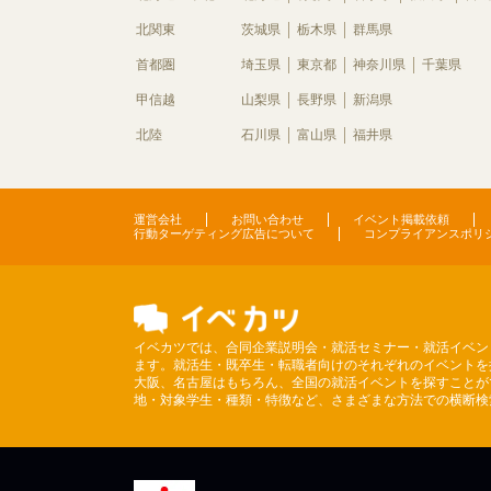
北関東
茨城県
栃木県
群馬県
首都圏
埼玉県
東京都
神奈川県
千葉県
甲信越
山梨県
長野県
新潟県
北陸
石川県
富山県
福井県
運営会社
お問い合わせ
イベント掲載依頼
行動ターゲティング広告について
コンプライアンスポリ
イベカツでは、合同企業説明会・就活セミナー・就活イベン
ます。就活生・既卒生・転職者向けのそれぞれのイベントを
大阪、名古屋はもちろん、全国の就活イベントを探すことが
地・対象学生・種類・特徴など、さまざまな方法での横断検