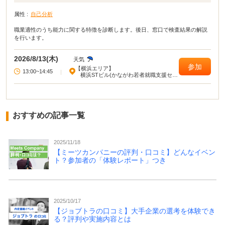
属性 :
自己分析
職業適性のうち能力に関する特徴を診断します。後日、窓口で検査結果の解説
を行います。
2026/8/13(木)
天気
参加
【横浜エリア】
13:00~14:45
|
横浜STビル(かながわ若者就職支援セン
ター)
おすすめの記事一覧
2025/11/18
【ミーツカンパニーの評判・口コミ】どんなイベン
ト？参加者の「体験レポート」つき
2025/10/17
【ジョブトラの口コミ】大手企業の選考を体験でき
る？評判や実施内容とは