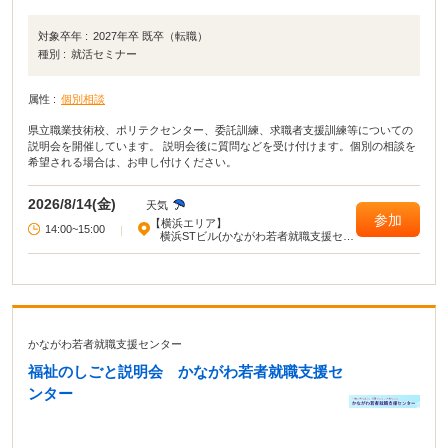
対象卒年 :
2027年卒 既卒（転職）
種別 :
就活セミナー
属性 :
個別相談
県立職業技術校、ポリテクセンター、委託訓練、求職者支援訓練等についての
説明会を開催しています。 説明会後に質問などを受け付けます。個別の相談を
希望される場合は、お申し付けください。
2026/8/14(金)
天気
参加
【横浜エリア】
14:00~15:00
|
横浜STビル(かながわ若者就職支援セン
ター)
かながわ若者就職支援センター
福祉のしごと説明会 かながわ若者就職支援セ
ンター