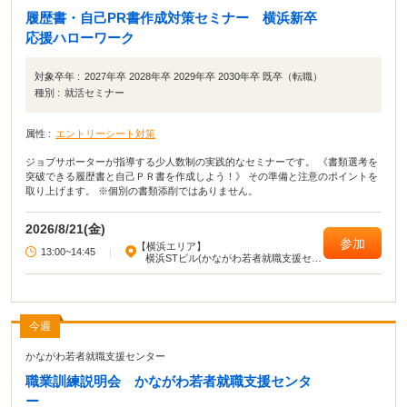
履歴書・自己PR書作成対策セミナー 横浜新卒
応援ハローワーク
対象卒年 :
2027年卒 2028年卒 2029年卒 2030年卒 既卒（転職）
種別 :
就活セミナー
属性 :
エントリーシート対策
ジョブサポーターが指導する少人数制の実践的なセミナーです。 《書類選考を
突破できる履歴書と自己ＰＲ書を作成しよう！》 その準備と注意のポイントを
取り上げます。 ※個別の書類添削ではありません。
2026/8/21(金)
参加
【横浜エリア】
13:00~14:45
|
横浜STビル(かながわ若者就職支援セン
ター)
今週
かながわ若者就職支援センター
職業訓練説明会 かながわ若者就職支援センタ
ー