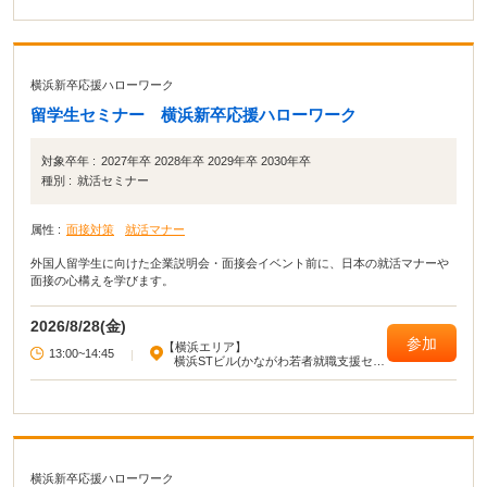
横浜新卒応援ハローワーク
留学生セミナー 横浜新卒応援ハローワーク
対象卒年 :
2027年卒 2028年卒 2029年卒 2030年卒
種別 :
就活セミナー
属性 :
面接対策
就活マナー
外国人留学生に向けた企業説明会・面接会イベント前に、日本の就活マナーや
面接の心構えを学びます。
2026/8/28(金)
参加
【横浜エリア】
13:00~14:45
|
横浜STビル(かながわ若者就職支援セン
ター)
横浜新卒応援ハローワーク