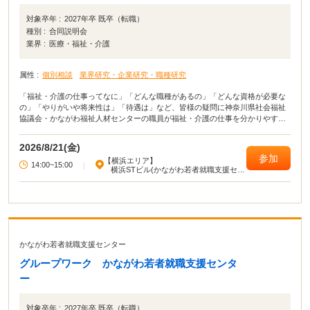
対象卒年 :
2027年卒 既卒（転職）
種別 :
合同説明会
業界 :
医療・福祉・介護
属性 :
個別相談
業界研究・企業研究・職種研究
「福祉・介護の仕事ってなに」「どんな職種があるの」「どんな資格が必要な
の」「やりがいや将来性は」「待遇は」など、皆様の疑問に神奈川県社会福祉
協議会・かながわ福祉人材センターの職員が福祉・介護の仕事を分かりやすく
説明します。 福祉の仕事がしたい方、ちょっと知りたい方など、どなたでもお
気軽にご参加ください（予約不要です）。 説明会後に質問などを受け付けま
2026/8/21(金)
す。 個別の相談を希望される場合は、お申し付けください。
参加
【横浜エリア】
14:00~15:00
|
横浜STビル(かながわ若者就職支援セン
ター)
かながわ若者就職支援センター
グループワーク かながわ若者就職支援センタ
ー
対象卒年 :
2027年卒 既卒（転職）