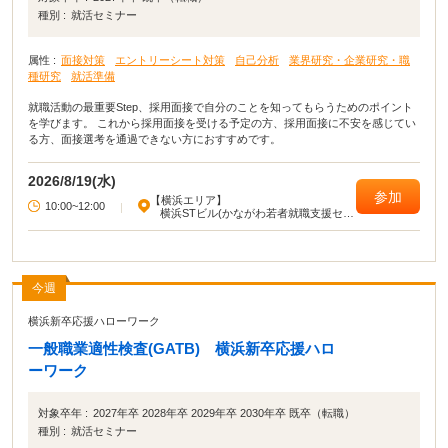
種別 :
就活セミナー
属性 :
面接対策
エントリーシート対策
自己分析
業界研究・企業研究・職
種研究
就活準備
就職活動の最重要Step、採用面接で自分のことを知ってもらうためのポイント
を学びます。 これから採用面接を受ける予定の方、採用面接に不安を感じてい
る方、面接選考を通過できない方におすすめです。
2026/8/19(水)
参加
【横浜エリア】
10:00~12:00
|
横浜STビル(かながわ若者就職支援セン
ター)
今週
横浜新卒応援ハローワーク
一般職業適性検査(GATB) 横浜新卒応援ハロ
ーワーク
対象卒年 :
2027年卒 2028年卒 2029年卒 2030年卒 既卒（転職）
種別 :
就活セミナー