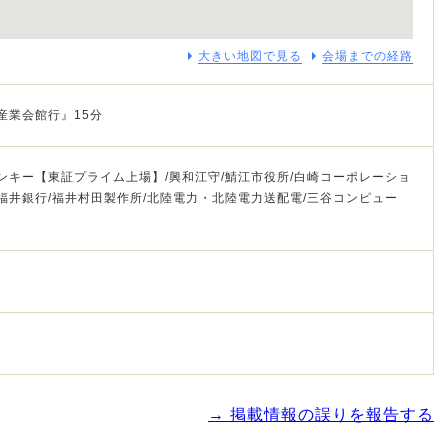
大きい地図で見る
会場までの経路
産業会館行』15分
ゲンキー【東証プライム上場】/興和江守/鯖江市役所/白崎コーポレーショ
/福井銀行/福井村田製作所/北陸電力・北陸電力送配電/三谷コンピュー
→ 掲載情報の誤りを報告する