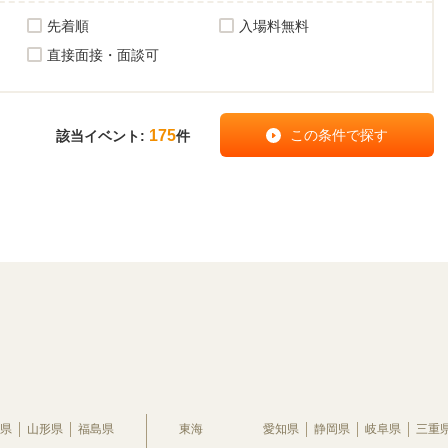
先着順
入場料無料
直接面接・面談可
175
該当イベント:
件
県
山形県
福島県
東海
愛知県
静岡県
岐阜県
三重