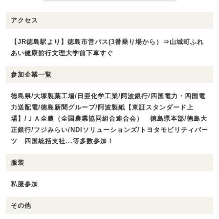
アクセス
【JR徳島駅より】徳島市営バス(3番乗り場から）⇒山城町ふれ
あい健康館行文理大学前下車すぐ
参加企業一覧
徳島県/大塚製薬工場/日亜化学工業/阿波銀行/四国電力・四国電
力送配電/徳島新聞グループ/阿波製紙【東証スタンダード上
場】/ＪＡ全農（全国農業協同組合連合会） 徳島県本部/徳島大
正銀行/フジみらい/NDIソリューションズ/トヨタモビリティパー
ツ 四国統括支社...等多数参加！
服装
私服参加
その他