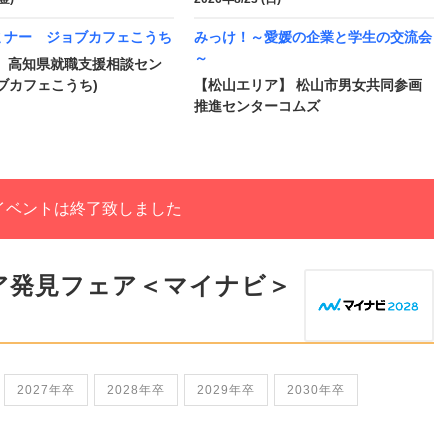
ミナー ジョブカフェこうち
みっけ！～愛媛の企業と学生の交流会
～
】 高知県就職支援相談セン
ブカフェこうち)
【松山エリア】 松山市男女共同参画
推進センターコムズ
イベントは終了致しました
ア発見フェア＜マイナビ＞
2027年卒
2028年卒
2029年卒
2030年卒