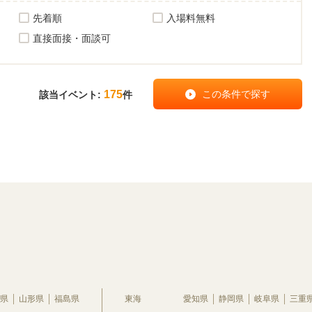
先着順
入場料無料
直接面接・面談可
175
該当イベント:
件
県
山形県
福島県
東海
愛知県
静岡県
岐阜県
三重