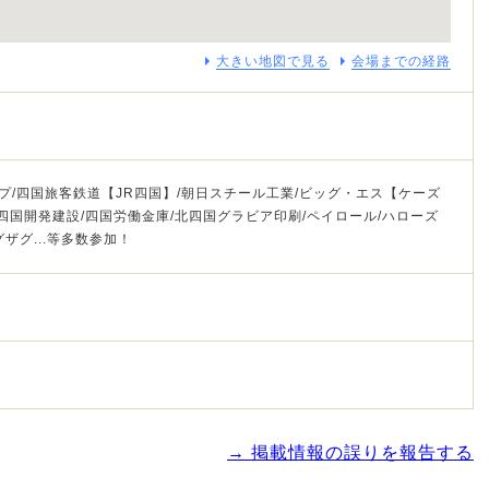
大きい地図で見る
会場までの経路
ープ/四国旅客鉄道【JR四国】/朝日スチール工業/ビッグ・エス【ケーズ
四国開発建設/四国労働金庫/北四国グラビア印刷/ペイロール/ハローズ
ザグ...等多数参加！
→ 掲載情報の誤りを報告する