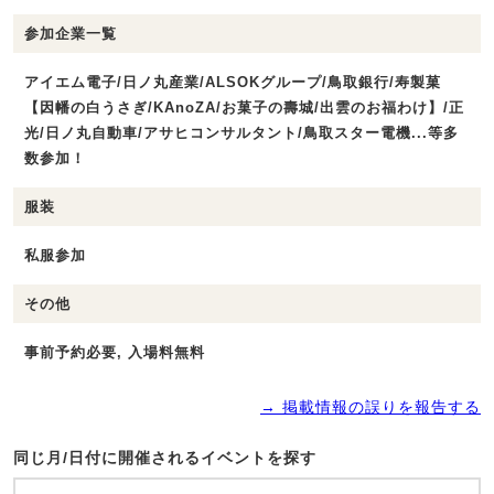
参加企業一覧
アイエム電子/日ノ丸産業/ALSOKグループ/鳥取銀行/寿製菓
【因幡の白うさぎ/KAnoZA/お菓子の壽城/出雲のお福わけ】/正
光/日ノ丸自動車/アサヒコンサルタント/鳥取スター電機...等多
数参加！
服装
私服参加
その他
事前予約必要, 入場料無料
→ 掲載情報の誤りを報告する
同じ月/日付に開催されるイベントを探す