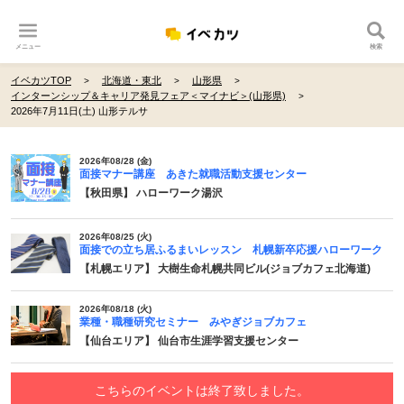
メニュー
検索
イベカツTOP
北海道・東北
山形県
インターンシップ＆キャリア発見フェア＜マイナビ＞(山形県)
2026年7月11日(土) 山形テルサ
2026年08/28 (金)
面接マナー講座 あきた就職活動支援センター
【秋田県】 ハローワーク湯沢
2026年08/25 (火)
面接での立ち居ふるまいレッスン 札幌新卒応援ハローワーク
【札幌エリア】 大樹生命札幌共同ビル(ジョブカフェ北海道)
2026年08/18 (火)
業種・職種研究セミナー みやぎジョブカフェ
【仙台エリア】 仙台市生涯学習支援センター
こちらのイベントは終了致しました。