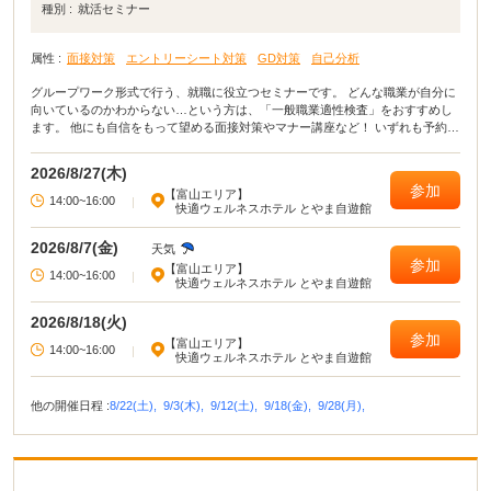
種別 :
就活セミナー
属性 :
面接対策
エントリーシート対策
GD対策
自己分析
グループワーク形式で行う、就職に役立つセミナーです。 どんな職業が自分に
向いているのかわからない…という方は、「一般職業適性検査」をおすすめし
ます。 他にも自信をもって望める面接対策やマナー講座など！ いずれも予約制
ですので、お申し込みはお早めに。
2026/8/27(木)
参加
【富山エリア】
14:00~16:00
|
快適ウェルネスホテル とやま自遊館
2026/8/7(金)
天気
参加
【富山エリア】
14:00~16:00
|
快適ウェルネスホテル とやま自遊館
2026/8/18(火)
参加
【富山エリア】
14:00~16:00
|
快適ウェルネスホテル とやま自遊館
他の開催日程 :
8/22(土),
9/3(木),
9/12(土),
9/18(金),
9/28(月),