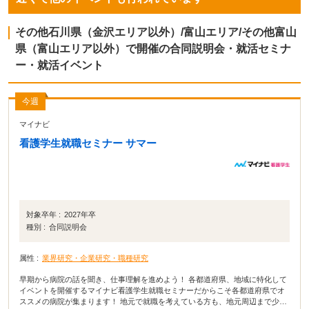
その他石川県（金沢エリア以外）/富山エリア/その他富山
県（富山エリア以外）で開催の合同説明会・就活セミナ
ー・就活イベント
今週
マイナビ
看護学生就職セミナー サマー
対象卒年 :
2027年卒
種別 :
合同説明会
属性 :
業界研究・企業研究・職種研究
早期から病院の話を聞き、仕事理解を進めよう！ 各都道府県、地域に特化して
イベントを開催するマイナビ看護学生就職セミナーだからこそ各都道府県でオ
ススメの病院が集まります！ 地元で就職を考えている方も、地元周辺まで少し