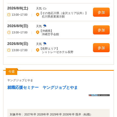
範囲を広げて就職を考えている方にもオススメです！
2026/8/8(土)
天気
参加
【その他石川県（金沢エリア以外）】
13:00~17:00
|
石川県産業展示館
2026/8/9(日)
天気
参加
【沖縄県】
13:00~17:00
|
沖縄空手会館
2026/8/9(日)
天気
参加
【長野エリア】
13:00~17:00
|
シャトレーゼホテル長野
今週
ヤングジョブとやま
就職応援セミナー ヤングジョブとやま
対象卒年 :
2027年卒 2028年卒 2029年卒 2030年卒 既卒（転職）