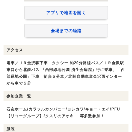
アプリで地図を開く
会場までの経路
アクセス
電車／ＪＲ金沢駅下車 タクシー 約20分路線バス／ＪＲ金沢駅
東口から北鉄バス 「西部緑地公園 済生会病院」行に乗車、「西
部緑地公園」下車 徒歩５分車／北陸自動車道金沢西インター
から車で５分
参加企業一覧
石友ホーム/カラフルカンパニー/ヨシカワ/キョー・エイ/PFU
【リコーグループ】/クスリのアオキ ...等多数参加！
服装