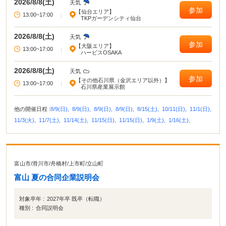
2026/8/8(土)
天気
参加
【仙台エリア】
13:00~17:00
|
TKPガーデンシティ仙台
2026/8/8(土)
天気
参加
【大阪エリア】
13:00~17:00
|
ハービスOSAKA
2026/8/8(土)
天気
参加
【その他石川県（金沢エリア以外）】
13:00~17:00
|
石川県産業展示館
他の開催日程 :
8/9(日),
8/9(日),
8/9(日),
8/9(日),
8/15(土),
10/11(日),
11/1(日),
11/3(火),
11/7(土),
11/14(土),
11/15(日),
11/15(日),
1/9(土),
1/16(土),
富山市
/
滑川市
/
舟橋村
/
上市町
/
立山町
富山 夏の合同企業説明会
対象卒年 :
2027年卒 既卒（転職）
種別 :
合同説明会