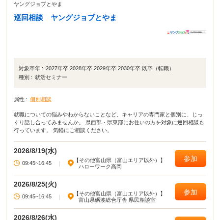
ヤングジョブとやま
巡回相談 ヤングジョブとやま
対象卒年 :
2027年卒 2028年卒 2029年卒 2030年卒 既卒（転職）
種別 :
就活セミナー
属性 :
個別相談
就職についての悩みやわからないことなど、キャリアの専門家と個別に、じっ
くり話し合ってみませんか。 県西部・県東部にお住いの方を対象に巡回相談も
行っています。 気軽にご相談ください。
2026/8/19(水)
参加
【その他富山県（富山エリア以外）】
09:45~16:45
|
ハローワーク高岡
2026/8/25(火)
参加
【その他富山県（富山エリア以外）】
09:45~16:45
|
富山県砺波総合庁舎 県民相談室
2026/8/26(水)