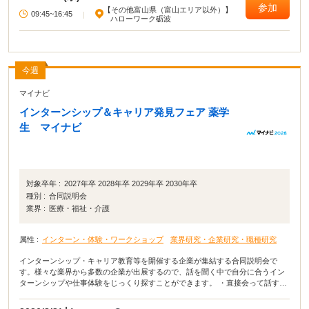
参加
【その他富山県（富山エリア以外）】
09:45~16:45
|
ハローワーク砺波
今週
マイナビ
インターンシップ＆キャリア発見フェア 薬学
生 マイナビ
対象卒年 :
2027年卒 2028年卒 2029年卒 2030年卒
種別 :
合同説明会
業界 :
医療・福祉・介護
属性 :
インターン・体験・ワークショップ
業界研究・企業研究・職種研究
インターンシップ・キャリア教育等を開催する企業が集結する合同説明会で
す。様々な業界から多数の企業が出展するので、話を聞く中で自分に合うイン
ターンシップや仕事体験をじっくり探すことができます。 ・直接会って話すこ
とで業界や企業の理解がより深まる！ ・疑問点・不明点をその場で解決でき
る！ ・周囲の学生の雰囲気が分かり意識が高まる！