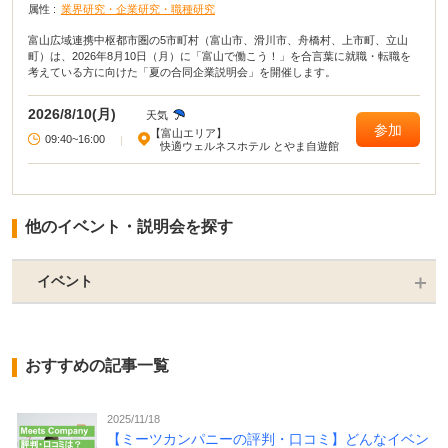
属性 :
業界研究・企業研究・職種研究
富山広域連携中枢都市圏の5市町村（富山市、滑川市、舟橋村、上市町、立山
町）は、2026年8月10日（月）に「富山で働こう！」を合言葉に就職・転職を
考えている方に向けた「夏の合同企業説明会」を開催します。
2026/8/10(月)
天気
参加
【富山エリア】
09:40~16:00
|
快適ウェルネスホテル とやま自遊館
他のイベント・説明会を探す
イベント
おすすめの記事一覧
2025/11/18
【ミーツカンパニーの評判・口コミ】どんなイベン