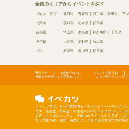
全国のエリアからイベントを探す
北海道・東北
北海道
青森県
岩手県
秋田県
宮城
北関東
茨城県
栃木県
群馬県
首都圏
埼玉県
東京都
神奈川県
千葉県
甲信越
山梨県
長野県
新潟県
北陸
石川県
富山県
福井県
運営会社
お問い合わせ
イベント掲載依頼
行動ターゲティング広告について
コンプライアンスポリ
イベカツでは、合同企業説明会・就活セミナー・就活イベン
ます。就活生・既卒生・転職者向けのそれぞれのイベントを
大阪、名古屋はもちろん、全国の就活イベントを探すことが
地・対象学生・種類・特徴など、さまざまな方法での横断検