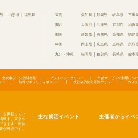
県
山形県
福島県
東海
愛知県
静岡県
岐阜県
三重
関西
大阪府
兵庫県
京都府
滋賀
四国
愛媛県
香川県
高知県
徳島
中国
岡山県
広島県
島根県
鳥取
九州・沖縄
福岡県
佐賀県
長崎県
熊本
免責事項・知的財産権
プライバシーポリシー
外部サービスの利用につ
シー
情報セキュリティポリシー
反社会的勢力排除ポリシー
カスタ
トを掲載してい
主な就活イベント
主催者からイベ
掲載中。東京や
できます。開催
索が可能です。