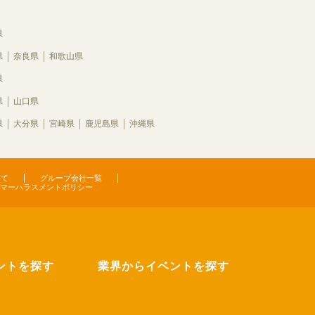
県
県
奈良県
和歌山県
県
県
山口県
県
大分県
宮崎県
鹿児島県
沖縄県
いて
グループ会社一覧
マーハラスメントポリシー
ントを探す
業界からイベントを探す