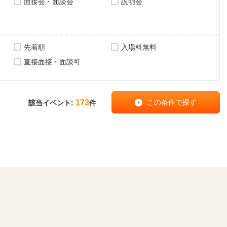
面接会・面談会
説明会
先着順
入場料無料
直接面接・面談可
173
該当イベント:
件