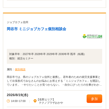
ジョブカフェ信州
岡谷市 ミニジョブカフェ個別相談会
対象卒年 :
2027年卒 2028年卒 2029年卒 2030年卒 既卒（転職）
種別 :
就活セミナー
属性 :
個別相談
岡谷市では、県のジョブカフェ信州と連携し、若年者のための就労支援事業と
して出張形式でみなさんのお悩みにお答えする「ミニジョブカフェ」を開設し
ています。 ・やりたいことが見つからない。 ・自分にぴったりの仕事がわから
ない。 ・どんな仕事があるのか知りたい。 ・仕事に就きたい！見つけたい！
・この仕事について教えて！ ・就職ってしなきゃいけないの？
2026/8/19(水)
参加
【長野エリア】
14:00~17:00
|
テクノプラザおかや