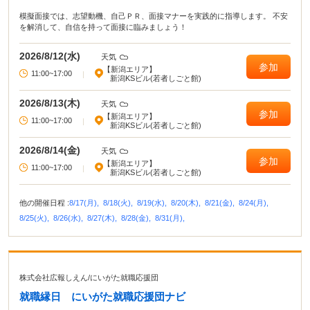
模擬面接では、志望動機、自己ＰＲ、面接マナーを実践的に指導します。 不安
を解消して、自信を持って面接に臨みましょう！
2026/8/12(水)
天気
参加
【新潟エリア】
11:00~17:00
|
新潟KSビル(若者しごと館)
2026/8/13(木)
天気
参加
【新潟エリア】
11:00~17:00
|
新潟KSビル(若者しごと館)
2026/8/14(金)
天気
参加
【新潟エリア】
11:00~17:00
|
新潟KSビル(若者しごと館)
他の開催日程 :
8/17(月),
8/18(火),
8/19(水),
8/20(木),
8/21(金),
8/24(月),
8/25(火),
8/26(水),
8/27(木),
8/28(金),
8/31(月),
株式会社広報しえん
/
にいがた就職応援団
就職縁日 にいがた就職応援団ナビ