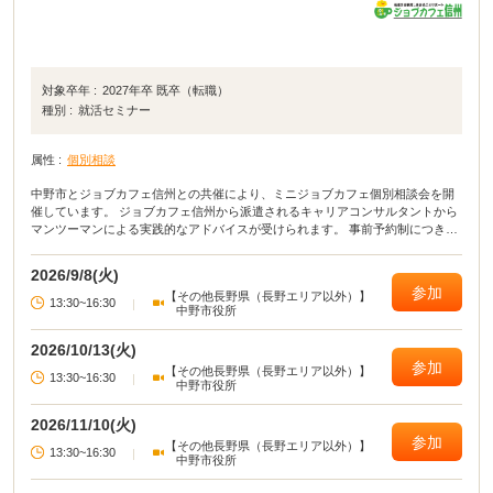
対象卒年 :
2027年卒 既卒（転職）
種別 :
就活セミナー
属性 :
個別相談
中野市とジョブカフェ信州との共催により、ミニジョブカフェ個別相談会を開
催しています。 ジョブカフェ信州から派遣されるキャリアコンサルタントから
マンツーマンによる実践的なアドバイスが受けられます。 事前予約制につき、
相談希望日の3開庁日前までに、電話により商工観光課商工労政係にお申し込み
ください。 なお、相談内容に応じ、エントリーシートや履歴書等をご持参くだ
2026/9/8(火)
さい。 ご不明な点等がありましたら、お気軽にお問い合わせください。
参加
【その他長野県（長野エリア以外）】
13:30~16:30
|
中野市役所
2026/10/13(火)
参加
【その他長野県（長野エリア以外）】
13:30~16:30
|
中野市役所
2026/11/10(火)
参加
【その他長野県（長野エリア以外）】
13:30~16:30
|
中野市役所