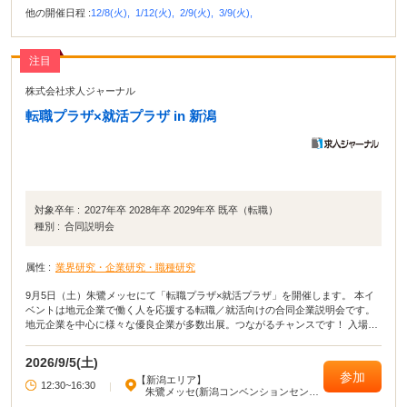
他の開催日程 :
12/8(火),
1/12(火),
2/9(火),
3/9(火),
注目
株式会社求人ジャーナル
転職プラザ×就活プラザ in 新潟
対象卒年 :
2027年卒 2028年卒 2029年卒 既卒（転職）
種別 :
合同説明会
属性 :
業界研究・企業研究・職種研究
9月5日（土）朱鷺メッセにて「転職プラザ×就活プラザ」を開催します。 本イ
ベントは地元企業で働く人を応援する転職／就活向けの合同企業説明会です。
地元企業を中心に様々な優良企業が多数出展。つながるチャンスです！ 入場無
料・服装自由・履歴書不要ですのでお気軽にお越しください！
2026/9/5(土)
参加
【新潟エリア】
12:30~16:30
|
朱鷺メッセ(新潟コンベンションセンタ
ー)