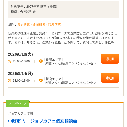
対象卒年 :
2027年卒 既卒（転職）
種別 :
合同説明会
属性 :
業界研究・企業研究・職種研究
新潟の積極採用企業が集結！！個別ブースで企業ごとに詳しい説明を聞くこと
ができます！まだまだみなさんが知らない多くの優良企業が新潟にはありま
す。まずは、知ること。企業から直接、話を聞いて、質問して新しい発見を積
み上げていきましょう！
2026/8/18(火)
参加
【新潟エリア】
13:00~16:00
|
朱鷺メッセ(新潟コンベンションセンタ
ー)
2026/9/14(月)
参加
【新潟エリア】
13:00~16:00
|
朱鷺メッセ(新潟コンベンションセンタ
ー)
オンライン
ジョブカフェ信州
中野市 ミニジョブカフェ個別相談会