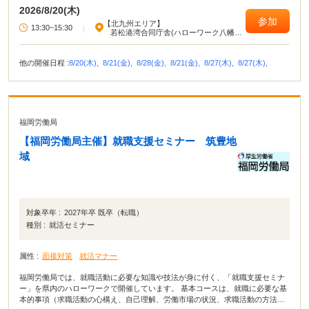
2026/8/20(木)
参加
【北九州エリア】
13:30~15:30
|
若松港湾合同庁舎(ハローワーク八幡若
松出張所)
他の開催日程 :
8/20(木),
8/21(金),
8/28(金),
8/21(金),
8/27(木),
8/27(木),
福岡労働局
【福岡労働局主催】就職支援セミナー 筑豊地
域
対象卒年 :
2027年卒 既卒（転職）
種別 :
就活セミナー
属性 :
面接対策
就活マナー
福岡労働局では、就職活動に必要な知識や技法が身に付く、「就職支援セミナ
ー」を県内のハローワークで開催しています。 基本コースは、就職に必要な基
本的事項（求職活動の心構え、自己理解、労働市場の状況、求職活動の方法・