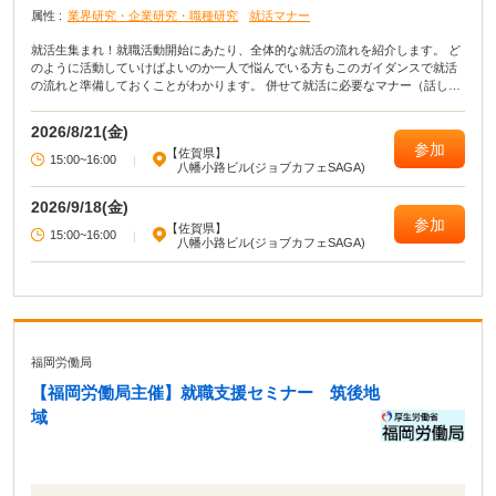
属性 :
業界研究・企業研究・職種研究
就活マナー
就活生集まれ！就職活動開始にあたり、全体的な就活の流れを紹介します。 ど
のように活動していけばよいのか一人で悩んでいる方もこのガイダンスで就活
の流れと準備しておくことがわかります。 併せて就活に必要なマナー（話し
方・電話の掛け方等）もアドバイスします。
2026/8/21(金)
参加
【佐賀県】
15:00~16:00
|
八幡小路ビル(ジョブカフェSAGA)
2026/9/18(金)
参加
【佐賀県】
15:00~16:00
|
八幡小路ビル(ジョブカフェSAGA)
福岡労働局
【福岡労働局主催】就職支援セミナー 筑後地
域