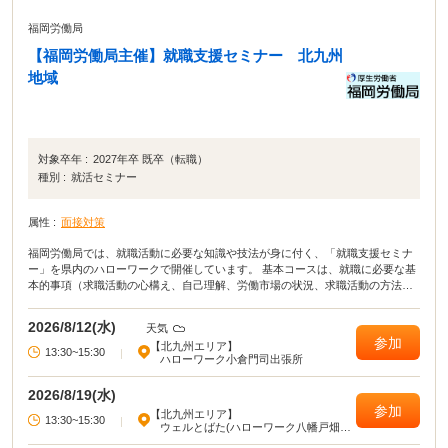
福岡労働局
【福岡労働局主催】就職支援セミナー 北九州
地域
対象卒年 :
2027年卒 既卒（転職）
種別 :
就活セミナー
属性 :
面接対策
福岡労働局では、就職活動に必要な知識や技法が身に付く、「就職支援セミナ
ー」を県内のハローワークで開催しています。 基本コースは、就職に必要な基
本的事項（求職活動の心構え、自己理解、労働市場の状況、求職活動の方法・
ノウハウ、応募書類の作成）等が総合的に学べるセミナーです。 演習コースで
は、実習やロールプレイを通じて、就職活動に必要な知識・技法を学習できる
2026/8/12(水)
天気
セミナーです。目的に合わせて、2種類のセミナーを開催しています。
参加
【北九州エリア】
13:30~15:30
|
ハローワーク小倉門司出張所
2026/8/19(水)
参加
【北九州エリア】
13:30~15:30
|
ウェルとばた(ハローワーク八幡戸畑分
庁舎)