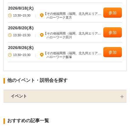
ノウハウ、応募書類の作成）等が総合的に学べるセミナーです。 演習コースで
は、実習やロールプレイを通じて、就職活動に必要な知識・技法を学習できる
2026/8/18(火)
セミナーです。目的に合わせて、2種類のセミナーを開催しています。
参加
【その他福岡県（福岡、北九州エリア以
13:30~15:30
|
外）】
ハローワーク直方
2026/8/20(木)
参加
【その他福岡県（福岡、北九州エリア以
13:30~15:30
|
外）】
ハローワーク田川
2026/8/26(水)
参加
【その他福岡県（福岡、北九州エリア以
13:30~15:30
|
外）】
ハローワーク飯塚
他のイベント・説明会を探す
イベント
おすすめの記事一覧