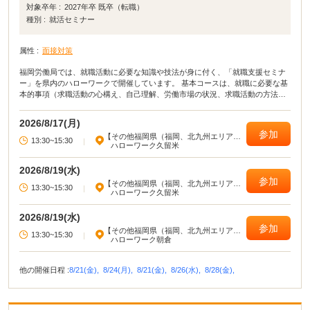
対象卒年 :
2027年卒 既卒（転職）
種別 :
就活セミナー
属性 :
面接対策
福岡労働局では、就職活動に必要な知識や技法が身に付く、「就職支援セミナ
ー」を県内のハローワークで開催しています。 基本コースは、就職に必要な基
本的事項（求職活動の心構え、自己理解、労働市場の状況、求職活動の方法・
ノウハウ、応募書類の作成）等が総合的に学べるセミナーです。 演習コースで
は、実習やロールプレイを通じて、就職活動に必要な知識・技法を学習できる
2026/8/17(月)
セミナーです。目的に合わせて、2種類のセミナーを開催しています。
参加
【その他福岡県（福岡、北九州エリア以
13:30~15:30
|
外）】
ハローワーク久留米
2026/8/19(水)
参加
【その他福岡県（福岡、北九州エリア以
13:30~15:30
|
外）】
ハローワーク久留米
2026/8/19(水)
参加
【その他福岡県（福岡、北九州エリア以
13:30~15:30
|
外）】
ハローワーク朝倉
他の開催日程 :
8/21(金),
8/24(月),
8/21(金),
8/26(水),
8/28(金),