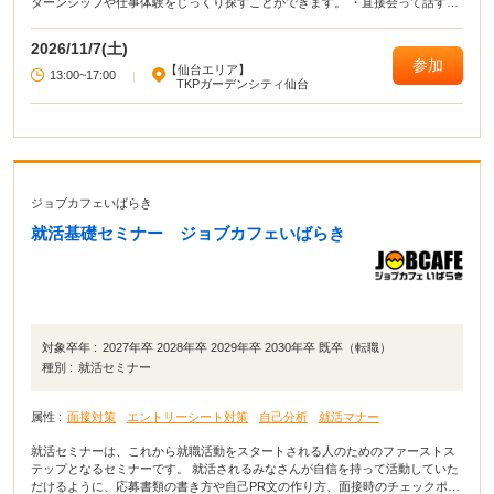
ターンシップや仕事体験をじっくり探すことができます。 ・直接会って話すこ
とで業界や企業の理解がより深まる！ ・疑問点・不明点をその場で解決でき
る！ ・周囲の学生の雰囲気が分かり意識が高まる！
2026/11/7(土)
参加
【仙台エリア】
13:00~17:00
|
TKPガーデンシティ仙台
ジョブカフェいばらき
就活基礎セミナー ジョブカフェいばらき
対象卒年 :
2027年卒 2028年卒 2029年卒 2030年卒 既卒（転職）
種別 :
就活セミナー
属性 :
面接対策
エントリーシート対策
自己分析
就活マナー
就活セミナーは、これから就職活動をスタートされる人のためのファーストス
テップとなるセミナーです。 就活されるみなさんが自信を持って活動していた
だけるように、応募書類の書き方や自己PR文の作り方、面接時のチェックポイ