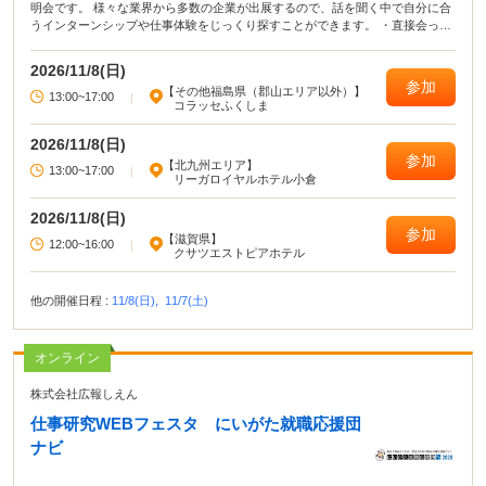
明会です。 様々な業界から多数の企業が出展するので、話を聞く中で自分に合
うインターンシップや仕事体験をじっくり探すことができます。 ・直接会って
話すことで業界や企業の理解がより深まる！ ・疑問点・不明点をその場で解決
できる！ ・周囲の学生の雰囲気が分かり意識が高まる！
2026/11/8(日)
参加
【その他福島県（郡山エリア以外）】
13:00~17:00
|
コラッセふくしま
2026/11/8(日)
参加
【北九州エリア】
13:00~17:00
|
リーガロイヤルホテル小倉
2026/11/8(日)
参加
【滋賀県】
12:00~16:00
|
クサツエストピアホテル
他の開催日程 :
11/8(日),
11/7(土)
オンライン
株式会社広報しえん
仕事研究WEBフェスタ にいがた就職応援団
ナビ