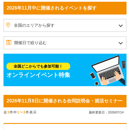
2026年11月中に開催されるイベントを探す
全国のエリアから探す
北海道・東北
北海道
青森県
岩手県
秋田県
宮城県
山形県
福島県
北関東
茨城県
栃木県
群馬県
首都圏
埼玉県
東京都
神奈川県
千葉県
甲信越
山梨県
長野県
新潟県
北陸
石川県
富山県
福井県
東海
愛知県
静岡県
岐阜県
三重県
関西
大阪府
兵庫県
京都府
滋賀県
奈良県
和歌山県
四国
愛媛県
香川県
高知県
徳島県
中国
岡山県
広島県
島根県
鳥取県
山口県
九州・沖縄
福岡県
佐賀県
長崎県
熊本県
大分県
宮崎県
鹿児島県
沖縄県
全国のエリアから探す
開催日で絞り込む
2026年11月
10月
12月
日
月
火
水
木
金
土
全国どこからでも参加可能！
1
2
3
4
5
6
7
オンラインイベント特集
8
9
10
11
12
13
14
15
16
17
18
19
20
21
2026年11月8日に開催される合同説明会・就活セミナー
22
23
24
25
26
27
28
全
3
件中
1〜3
件表示
29
30
最終更新日：2026/07/14