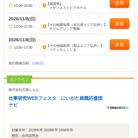
参加
【滋賀県】
12:00~16:00
|
クサツエストピアホテル
2026/11/8(日)
参加
【その他愛知県（名古屋エリア以外）】
13:00~17:00
|
ホテルアソシア豊橋
2026/11/8(日)
参加
【その他福島県（郡山エリア以外）】
13:00~17:00
|
コラッセふくしま
他の開催日程 :
11/8(日)
オンライン
株式会社広報しえん
仕事研究WEBフェスタ にいがた就職応援団
ナビ
対象卒年 :
2028年卒 2029年卒 2030年卒
種別 :
合同説明会