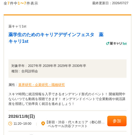
全
7
件中
1〜7
件表示
最終更新日：2026/07/27
薬キャリ1st
薬学生のためのキャリアデザインフェスタ 薬
キャリ1st
対象卒年 :
2027年卒 2028年卒 2029年卒 2030年卒
種別 :
合同説明会
属性 :
業界研究・企業研究・職種研究
スキマ時間に就活情報を入手できるオンデマンド形式のイベント！ 開催期間中
ならいつでも動画を視聴できます！ オンデマンドイベントで企業動画や就活講
座を視聴して効率良く就活を進めましょう！
2026/11/8(日)
参加
【新宿・渋谷・代々木エリア（都心部西
11:20~18:00
|
部）】
ベルサール渋谷ファースト