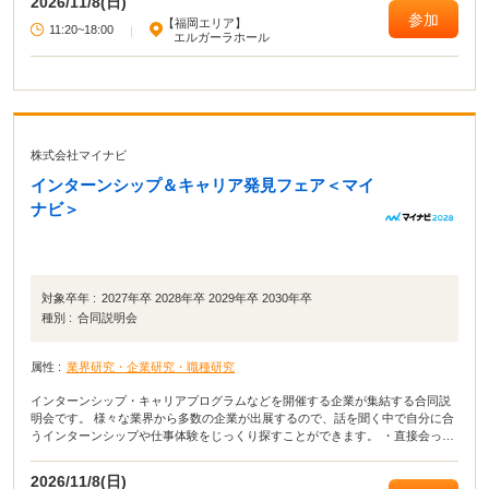
2026/11/8(日)
参加
【福岡エリア】
11:20~18:00
|
エルガーラホール
株式会社マイナビ
インターンシップ＆キャリア発見フェア＜マイ
ナビ＞
対象卒年 :
2027年卒 2028年卒 2029年卒 2030年卒
種別 :
合同説明会
属性 :
業界研究・企業研究・職種研究
インターンシップ・キャリアプログラムなどを開催する企業が集結する合同説
明会です。 様々な業界から多数の企業が出展するので、話を聞く中で自分に合
うインターンシップや仕事体験をじっくり探すことができます。 ・直接会って
話すことで業界や企業の理解がより深まる！ ・疑問点・不明点をその場で解決
できる！ ・周囲の学生の雰囲気が分かり意識が高まる！
2026/11/8(日)