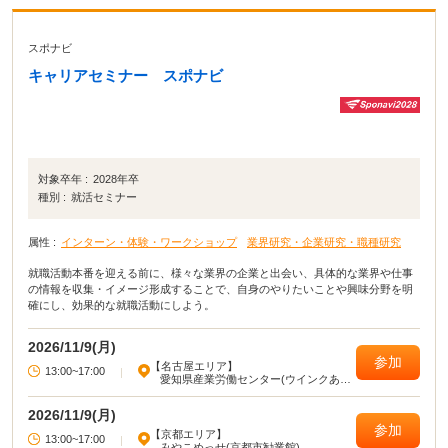
スポナビ
キャリアセミナー スポナビ
対象卒年 :
2028年卒
種別 :
就活セミナー
属性 :
インターン・体験・ワークショップ
業界研究・企業研究・職種研究
就職活動本番を迎える前に、様々な業界の企業と出会い、具体的な業界や仕事
の情報を収集・イメージ形成することで、自身のやりたいことや興味分野を明
確にし、効果的な就職活動にしよう。
2026/11/9(月)
参加
【名古屋エリア】
13:00~17:00
|
愛知県産業労働センター(ウインクあい
ち)
2026/11/9(月)
参加
【京都エリア】
13:00~17:00
|
みやこめっせ(京都市勧業館)