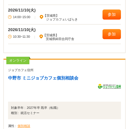
ントなど就職活動に役立つ講座を開いています。
2026/11/10(火)
参加
【茨城県】
14:00~15:00
|
ジョブカフェいばらき
2026/11/10(火)
参加
【茨城県】
10:30~11:30
|
茨城県鉾田合同庁舎
オンライン
ジョブカフェ信州
中野市 ミニジョブカフェ個別相談会
対象卒年 :
2027年卒 既卒（転職）
種別 :
就活セミナー
属性 :
個別相談