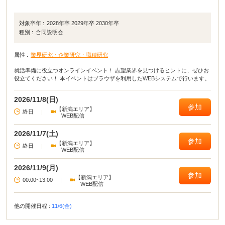
対象卒年 :
2028年卒 2029年卒 2030年卒
種別 :
合同説明会
属性 :
業界研究・企業研究・職種研究
就活準備に役立つオンラインイベント！ 志望業界を見つけるヒントに、ぜひお
役立てください！ 本イベントはブラウザを利用したWEBシステムで行います。
2026/11/8(日)
参加
【新潟エリア】
終日
|
WEB配信
2026/11/7(土)
参加
【新潟エリア】
終日
|
WEB配信
2026/11/9(月)
参加
【新潟エリア】
00:00~13:00
|
WEB配信
他の開催日程 :
11/6(金)