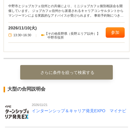
中野市とジョブカフェ信州との共催により、ミニジョブカフェ個別相談会を開
催しています。 ジョブカフェ信州から派遣されるキャリアコンサルタントから
マンツーマンによる実践的なアドバイスが受けられます。 事前予約制につき、
相談希望日の3開庁日前までに、電話により商工観光課商工労政係にお申し込み
ください。 なお、相談内容に応じ、エントリーシートや履歴書等をご持参くだ
2026/11/10(火)
さい。 ご不明な点等がありましたら、お気軽にお問い合わせください。
参加
【その他長野県（長野エリア以外）】
13:30~16:30
|
中野市役所
さらに条件を絞って検索する
大型の合同説明会
2026/11/21
インターンシップ＆キャリア発見EXPO マイナビ