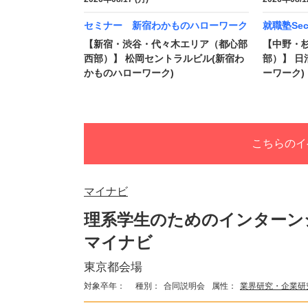
セミナー 新宿わかものハローワーク
就職塾Se
【新宿・渋谷・代々木エリア（都心部
【中野・
西部）】 松岡セントラルビル(新宿わ
部）】 日
かものハローワーク)
ーワーク)
こちらのイ
マイナビ
理系学生のためのインター
マイナビ
東京都会場
対象卒年：
種別：
合同説明会
属性：
業界研究・企業研