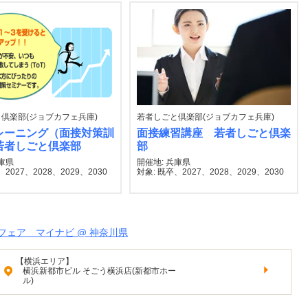
倶楽部(ジョブカフェ兵庫)
若者しごと倶楽部(ジョブカフェ兵庫)
レーニング（面接対策訓
面接練習講座 若者しごと倶楽
若者しごと倶楽部
部
兵庫県
開催地: 兵庫県
2027、2028、2029、2030
対象: 既卒、2027、2028、2029、2030
ェア マイナビ @ 神奈川県
【横浜エリア】
横浜新都市ビル そごう横浜店(新都市ホー
ル)