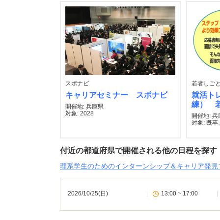
スポナビ
若者しごと
キャリアセミナー スポナビ
就活ト
練） 
開催地: 兵庫県
対象: 2028
開催地: 
対象: 既卒、
付近の都道府県で開催される他の日程を探す
理系学生のためのインターンシップ＆キャリア発見フ
2026/10/25(日)
|
13:00 ~ 17:00
|