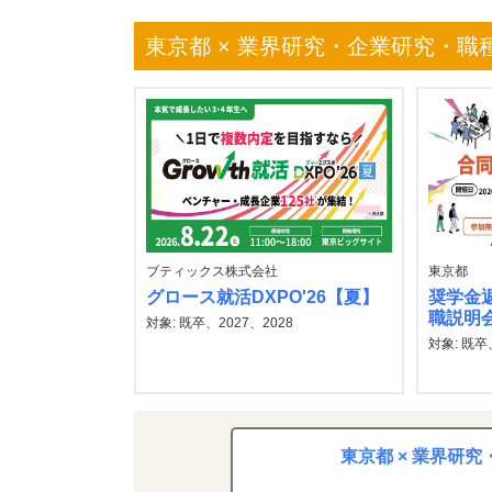
東京都 × 業界研究・企業研究・職
ブティックス株式会社
東京都
グロース就活DXPO'26【夏】
奨学金
職説明会
対象: 既卒、2027、2028
対象: 既卒
東京都 × 業界研