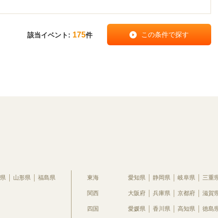
175
該当イベント:
件
県
山形県
福島県
東海
愛知県
静岡県
岐阜県
三重
関西
大阪府
兵庫県
京都府
滋賀
四国
愛媛県
香川県
高知県
徳島