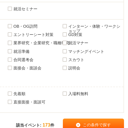
就活セミナー
OB・OG訪問
インターン・体験・ワークシ
ョップ
エントリーシート対策
GD対策
業界研究・企業研究・職種研究
就活マナー
就活準備
マッチングイベント
合同選考会
スカウト
面接会・面談会
説明会
先着順
入場料無料
直接面接・面談可
173
該当イベント:
件