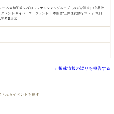
グループ/大和証券/みずほフィナンシャルグループ（みずほ証券）/良品計
ズメント/サイバーエージェント/日本航空/三井住友銀行/Ｓｋｙ/東日
..等多数参加！
→ 掲載情報の誤りを報告する
開催されるイベントを探す