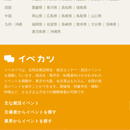
四国
愛媛県
香川県
高知県
徳島県
中国
岡山県
広島県
島根県
鳥取県
山口県
九州・沖縄
福岡県
佐賀県
長崎県
熊本県
大分県
宮崎県
鹿児島県
沖縄県
イベカツでは、合同企業説明会・就活セミナー・就活イベント
を掲載しています。就活生・既卒生・転職者向けのそれぞれの
イベントを掲載中。東京や大阪、名古屋はもちろん、全国の就
活イベントを探すことができます。開催地・対象学生・種類・
特徴など、さまざまな方法での横断検索が可能です。
主な就活イベント
主催者からイベントを探す
業界からイベントを探す