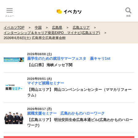
メニュー
検索
イベカツTOP
中国
広島県
広島エリア
インターンシップ＆キャリア発見EXPO マイナビ(広島エリア)
2026年6月6日(土) 広島県立広島産業会館
2026年08/08 (土)
薬学生のための就活サマーフェスタ 薬キャリ1st
【山口県】 海峡メッセ下関
2026年09/01 (火)
マイナビ就職セミナー
【岡山エリア】 岡山コンベンションセンター（ママカリフォー
ラム）
2026年08/17 (月)
就職支援セミナー 広島わかものハローワーク
【広島エリア】 明治安田生命広島本通ビル(広島わかものハロー
ワーク)