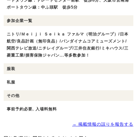
ートタウン線：トレードセンター前駅 徒歩8分、大阪市営南港
ポートタウン線：中ふ頭駅 徒歩5分
参加企業一覧
ニトリ/Ｍｅｉｊｉ Ｓｅｉｋａ ファルマ（明治グループ）/日本
航空/良品計画（無印良品）/バンダイナムコアミューズメント/
関西テレビ放送/ニチレイグループ/三井住友銀行/ミキハウス/三
菱重工業/損害保険ジャパン...等多数参加！
服装
私服
その他
事前予約必要, 入場料無料
→ 掲載情報の誤りを報告する