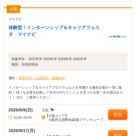
今週
マイナビ
体験型！インターンシップ＆キャリアフェス
タ マイナビ
対象卒年 :
2027年卒 2028年卒 2029年卒 2030年卒
種別 :
合同説明会
属性 :
業界研究・企業研究・職種研究
インターンシップ＆キャリアプログラムなどを実施する優良企業が一挙に集
結！ 様々な企業を比較して自分のやりたいことを見つける第一歩を踏み出そ
う！ ぜひ、ご参加ください。
2026/8/9(日)
天気
参加
【大阪エリア】
11:00~18:30
|
大阪府立国際会議場(グランキューブ大
阪)
2026/8/17(月)
参加