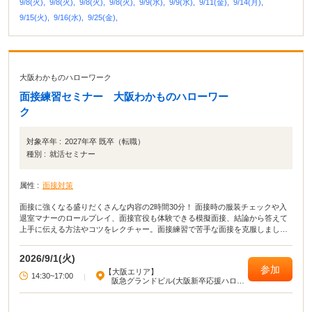
9/8(火),
9/8(火),
9/8(火),
9/8(火),
9/9(水),
9/9(水),
9/11(金),
9/14(月),
9/15(火),
9/16(水),
9/25(金),
大阪わかものハローワーク
面接練習セミナー 大阪わかものハローワー
ク
対象卒年 :
2027年卒 既卒（転職）
種別 :
就活セミナー
属性 :
面接対策
面接に強くなる盛りだくさんな内容の2時間30分！ 面接時の服装チェックや入
退室マナーのロールプレイ、面接官役も体験できる模擬面接、結論から答えて
上手に伝える方法やコツをレクチャー。面接練習で苦手な面接を克服しましょ
う！
2026/9/1(火)
参加
【大阪エリア】
14:30~17:00
|
阪急グランドビル(大阪新卒応援ハロー
ワーク)