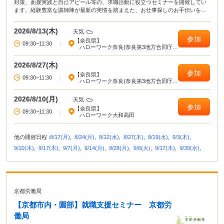
対策、面接実践と自己アピール等の、求職活動に役立つセミナーを開催してい
ます。経験豊富な講師陣が最新の実情を踏まえた、お仕事探しのお手伝いをい
たします。 採用決定への近道は、基本の理解と、充分な事前準備です。是非ご
活用ください。
2026/8/13(木)
天気
参加
【奈良県】
09:30~11:30
|
ハローワーク奈良(奈良第3地方合同庁
舎)
2026/8/27(木)
参加
【奈良県】
09:30~11:30
|
ハローワーク奈良(奈良第3地方合同庁
舎)
2026/8/10(月)
天気
参加
【奈良県】
09:30~11:30
|
ハローワーク大和高田
他の開催日程 :
8/17(月),
8/24(月),
8/12(水),
8/27(木),
8/19(水),
9/3(木),
9/10(木),
9/17(木),
9/7(月),
9/14(月),
9/28(月),
9/8(火),
9/17(木),
9/30(水),
京都労働局
【京都市内・園部】就職支援セミナー 京都労
働局