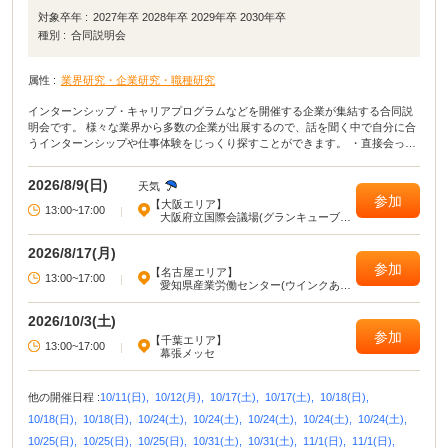
対象卒年 :
2027年卒 2028年卒 2029年卒 2030年卒
種別 :
合同説明会
属性 :
業界研究・企業研究・職種研究
インターンシップ・キャリアプログラムなどを開催する企業が集結する合同説
明会です。 様々な業界から多数の企業が出展するので、話を聞く中で自分に合
うインターンシップや仕事体験をじっくり探すことができます。 ・直接会って
話すことで業界や企業の理解がより深まる！ ・疑問点・不明点をその場で解決
できる！ ・周囲の学生の雰囲気が分かり意識が高まる！
2026/8/9(日)
天気
参加
【大阪エリア】
13:00~17:00
|
大阪府立国際会議場(グランキューブ大
阪)
2026/8/17(月)
参加
【名古屋エリア】
13:00~17:00
|
愛知県産業労働センター(ウインクあい
ち)
2026/10/3(土)
参加
【千葉エリア】
13:00~17:00
|
幕張メッセ
他の開催日程 :
10/11(日),
10/12(月),
10/17(土),
10/17(土),
10/18(日),
10/18(日),
10/18(日),
10/24(土),
10/24(土),
10/24(土),
10/24(土),
10/24(土),
10/25(日),
10/25(日),
10/25(日),
10/31(土),
10/31(土),
11/1(日),
11/1(日),