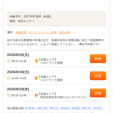
対象卒年 :
2027年卒 既卒（転職）
種別 :
就活セミナー
属性 :
面接対策
エントリーシート対策
自己分析
自己分析や応募書類の作成の仕方、面接対策等の求職活動に役立つ受講無料の
セミナーとなりますので、ふるって受講してください。（事前予約制です）
2026/8/18(火)
参加
【京都エリア】
09:15~10:45
|
ハローワーク西陣
2026/8/18(火)
参加
【京都エリア】
11:00~13:00
|
ハローワーク西陣
2026/8/19(水)
参加
【京都エリア】
09:15~10:45
|
明治安田生命京都ビル(ハローワーク西
陣 烏丸御池庁舎)
他の開催日程 :
8/19(水),
8/27(木),
9/1(火),
9/2(水),
9/4(金),
9/7(月),
9/7(月),