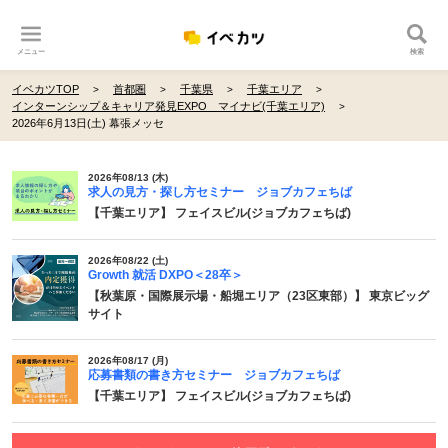
メニュー
検索
イベカツTOP
首都圏
千葉県
千葉エリア
インターンシップ＆キャリア発見EXPO マイナビ(千葉エリア)
2026年6月13日(土) 幕張メッセ
2026年08/13 (木)
求人の見方・探し方セミナー ジョブカフェちば
【千葉エリア】 フェイスビル(ジョブカフェちば)
2026年08/22 (土)
Growth 就活 DXPO＜28卒＞
【秋葉原・国際展示場・船堀エリア（23区東部）】 東京ビッグ
サイト
2026年08/17 (月)
応募書類の書き方セミナー ジョブカフェちば
【千葉エリア】 フェイスビル(ジョブカフェちば)