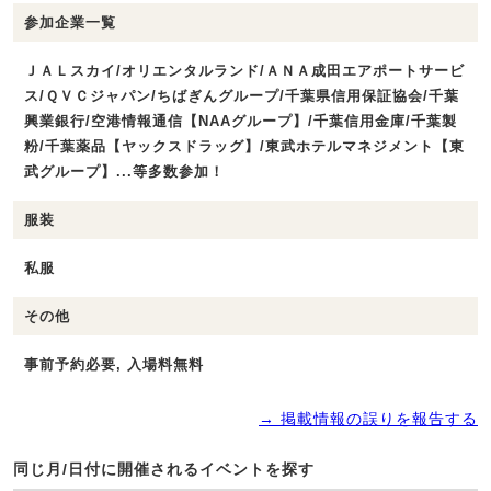
参加企業一覧
ＪＡＬスカイ/オリエンタルランド/ＡＮＡ成田エアポートサービ
ス/ＱＶＣジャパン/ちばぎんグループ/千葉県信用保証協会/千葉
興業銀行/空港情報通信【NAAグループ】/千葉信用金庫/千葉製
粉/千葉薬品【ヤックスドラッグ】/東武ホテルマネジメント【東
武グループ】...等多数参加！
服装
私服
その他
事前予約必要, 入場料無料
→ 掲載情報の誤りを報告する
同じ月/日付に開催されるイベントを探す