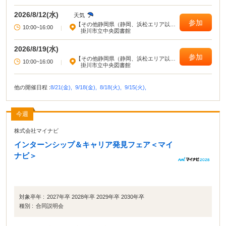
2026/8/12(水)
天気
参加
【その他静岡県（静岡、浜松エリア以
10:00~16:00
|
外）】
掛川市立中央図書館
2026/8/19(水)
参加
【その他静岡県（静岡、浜松エリア以
10:00~16:00
|
外）】
掛川市立中央図書館
他の開催日程 :
8/21(金),
9/18(金),
8/18(火),
9/15(火),
今週
株式会社マイナビ
インターンシップ＆キャリア発見フェア＜マイ
ナビ＞
対象卒年 :
2027年卒 2028年卒 2029年卒 2030年卒
種別 :
合同説明会