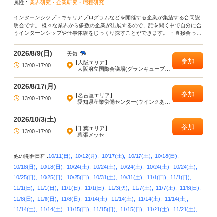
属性 :
業界研究・企業研究・職種研究
インターンシップ・キャリアプログラムなどを開催する企業が集結する合同説
明会です。 様々な業界から多数の企業が出展するので、話を聞く中で自分に合
うインターンシップや仕事体験をじっくり探すことができます。 ・直接会って
話すことで業界や企業の理解がより深まる！ ・疑問点・不明点をその場で解決
できる！ ・周囲の学生の雰囲気が分かり意識が高まる！
2026/8/9(日)
天気
参加
【大阪エリア】
13:00~17:00
|
大阪府立国際会議場(グランキューブ大
阪)
2026/8/17(月)
参加
【名古屋エリア】
13:00~17:00
|
愛知県産業労働センター(ウインクあい
ち)
2026/10/3(土)
参加
【千葉エリア】
13:00~17:00
|
幕張メッセ
他の開催日程 :
10/11(日),
10/12(月),
10/17(土),
10/17(土),
10/18(日),
10/18(日),
10/18(日),
10/24(土),
10/24(土),
10/24(土),
10/24(土),
10/24(土),
10/25(日),
10/25(日),
10/25(日),
10/31(土),
10/31(土),
11/1(日),
11/1(日),
11/1(日),
11/1(日),
11/1(日),
11/1(日),
11/3(火),
11/7(土),
11/7(土),
11/8(日),
11/8(日),
11/8(日),
11/8(日),
11/14(土),
11/14(土),
11/14(土),
11/14(土),
11/14(土),
11/14(土),
11/15(日),
11/15(日),
11/15(日),
11/21(土),
11/21(土),