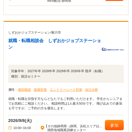
WEB配信 静岡県
しずおかジョブステーション
/
菊川市
就職・転職相談会 しずおかジョブステーショ
ン
対象卒年 :
2027年卒 2028年卒 2029年卒 2030年卒 既卒（転職）
種別 :
就活セミナー
属性 :
個別相談
面接対策
エントリーシート対策
自己分析
就職・転職を目指す方ならどなたでもご利用いただけます。 学生からシニアま
でお気軽にご相談ください。 相談時間は1人最大50分です。 飛び込みでの参加
も可ですが、ご予約の方を優先します。
2026/9/8(火)
参加
【その他静岡県（静岡、浜松エリア以
10:00~16:00
|
外）】
湖西地域職業訓練センター