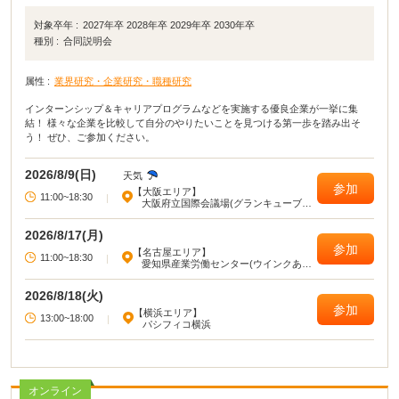
対象卒年 :
2027年卒 2028年卒 2029年卒 2030年卒
種別 :
合同説明会
属性 :
業界研究・企業研究・職種研究
インターンシップ＆キャリアプログラムなどを実施する優良企業が一挙に集
結！ 様々な企業を比較して自分のやりたいことを見つける第一歩を踏み出そ
う！ ぜひ、ご参加ください。
2026/8/9(日)
天気
参加
【大阪エリア】
11:00~18:30
|
大阪府立国際会議場(グランキューブ大
阪)
2026/8/17(月)
参加
【名古屋エリア】
11:00~18:30
|
愛知県産業労働センター(ウインクあい
ち)
2026/8/18(火)
参加
【横浜エリア】
13:00~18:00
|
パシフィコ横浜
オンライン