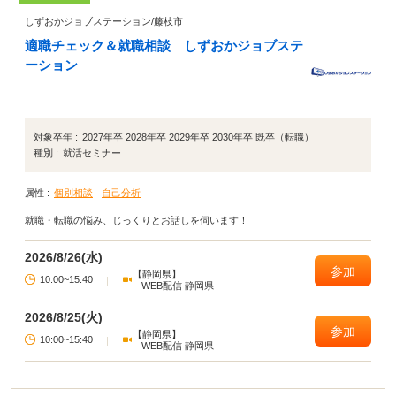
しずおかジョブステーション
/
藤枝市
適職チェック＆就職相談 しずおかジョブステ
ーション
対象卒年 :
2027年卒 2028年卒 2029年卒 2030年卒 既卒（転職）
種別 :
就活セミナー
属性 :
個別相談
自己分析
就職・転職の悩み、じっくりとお話しを伺います！
2026/8/26(水)
参加
【静岡県】
10:00~15:40
|
WEB配信 静岡県
2026/8/25(火)
参加
【静岡県】
10:00~15:40
|
WEB配信 静岡県