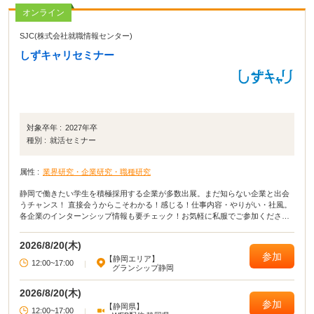
オンライン
SJC(株式会社就職情報センター)
しずキャリセミナー
対象卒年 :
2027年卒
種別 :
就活セミナー
属性 :
業界研究・企業研究・職種研究
静岡で働きたい学生を積極採用する企業が多数出展。まだ知らない企業と出会
うチャンス！ 直接会うからこそわかる！感じる！仕事内容・やりがい・社風。
各企業のインターンシップ情報も要チェック！お気軽に私服でご参加ください
♪
2026/8/20(木)
参加
【静岡エリア】
12:00~17:00
|
グランシップ静岡
2026/8/20(木)
参加
【静岡県】
12:00~17:00
|