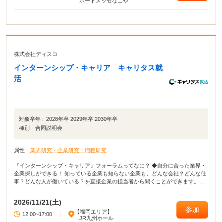
ポートメッセなごや
株式会社ディスコ
インターンシップ・キャリア キャリタス就
活
対象卒年 :
2028年卒 2029年卒 2030年卒
種別 :
合同説明会
属性 :
業界研究・企業研究・職種研究
『インターンシップ・キャリア』フォーラムってなに？ ◆自分に合った業界・
企業探しができる！ 知っている企業も知らない企業も、どんな会社？どんな仕
事？どんな人が働いている？を直接企業の担当者から聞くことができます。
【参加無料】【入退場自由】【私服参加OK】
2026/11/21(土)
参加
【福岡エリア】
12:00~17:00
|
JR九州ホール