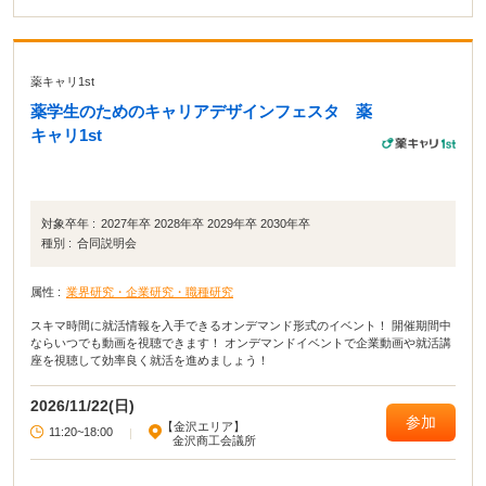
薬キャリ1st
薬学生のためのキャリアデザインフェスタ 薬
キャリ1st
対象卒年 :
2027年卒 2028年卒 2029年卒 2030年卒
種別 :
合同説明会
属性 :
業界研究・企業研究・職種研究
スキマ時間に就活情報を入手できるオンデマンド形式のイベント！ 開催期間中
ならいつでも動画を視聴できます！ オンデマンドイベントで企業動画や就活講
座を視聴して効率良く就活を進めましょう！
2026/11/22(日)
参加
【金沢エリア】
11:20~18:00
|
金沢商工会議所