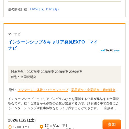
他の開催日程 :
11/22(日),
11/23(月)
マイナビ
インターンシップ＆キャリア発見EXPO マイ
ナビ
対象卒年 :
2027年卒 2028年卒 2029年卒 2030年卒
種別 :
合同説明会
属性 :
インターン・体験・ワークショップ
業界研究・企業研究・職種研究
インターンシップ・キャリアプログラムなどを開催する企業が集結する合同説
明会です。様々な業界から多数の企業が出展するので、話を聞く中で自分に合
うインターンシップや仕事体験をじっくり探すことができます。 ・直接会って
話すことで業界や企業の理解がより深まる！ ・疑問点・不明点をその場で解決
できる！ ・周囲の学生の雰囲気が分かり意識が高まる！
2026/11/21(土)
参加
【名古屋エリア】
12:00~17:00
|