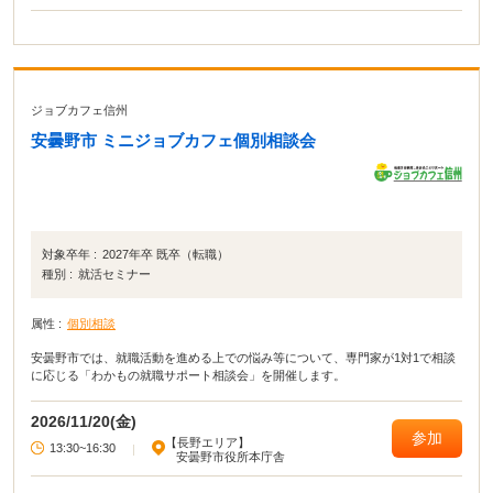
ジョブカフェ信州
安曇野市 ミニジョブカフェ個別相談会
対象卒年 :
2027年卒 既卒（転職）
種別 :
就活セミナー
属性 :
個別相談
安曇野市では、就職活動を進める上での悩み等について、専門家が1対1で相談
に応じる「わかもの就職サポート相談会」を開催します。
2026/11/20(金)
参加
【長野エリア】
13:30~16:30
|
安曇野市役所本庁舎