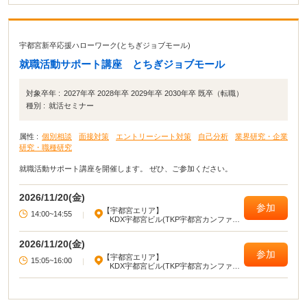
宇都宮新卒応援ハローワーク(とちぎジョブモール)
就職活動サポート講座 とちぎジョブモール
対象卒年 :
2027年卒 2028年卒 2029年卒 2030年卒 既卒（転職）
種別 :
就活セミナー
属性 :
個別相談
面接対策
エントリーシート対策
自己分析
業界研究・企業
研究・職種研究
就職活動サポート講座を開催します。 ぜひ、ご参加ください。
2026/11/20(金)
参加
【宇都宮エリア】
14:00~14:55
|
KDX宇都宮ビル(TKP宇都宮カンファレ
ンスセンター)
2026/11/20(金)
参加
【宇都宮エリア】
15:05~16:00
|
KDX宇都宮ビル(TKP宇都宮カンファレ
ンスセンター)