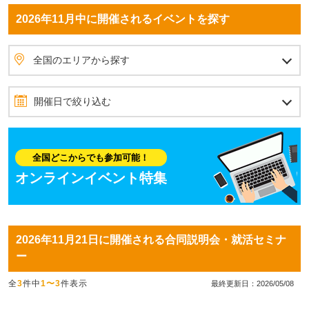
2026年11月中に開催されるイベントを探す
全国のエリアから探す
北海道・東北
北海道
青森県
岩手県
秋田県
宮城県
山形県
福島県
北関東
茨城県
栃木県
群馬県
首都圏
埼玉県
東京都
神奈川県
千葉県
甲信越
山梨県
長野県
新潟県
北陸
石川県
富山県
福井県
東海
愛知県
静岡県
岐阜県
三重県
関西
大阪府
兵庫県
京都府
滋賀県
奈良県
和歌山県
四国
愛媛県
香川県
高知県
徳島県
中国
岡山県
広島県
島根県
鳥取県
山口県
九州・沖縄
福岡県
佐賀県
長崎県
熊本県
大分県
宮崎県
鹿児島県
沖縄県
全国のエリアから探す
開催日で絞り込む
2026年11月
10月
12月
日
月
火
水
木
金
土
全国どこからでも参加可能！
1
2
3
4
5
6
7
オンラインイベント特集
8
9
10
11
12
13
14
15
16
17
18
19
20
21
2026年11月21日に開催される合同説明会・就活セミナ
22
23
24
25
26
27
28
ー
29
30
全
3
件中
1〜3
件表示
最終更新日：2026/05/08