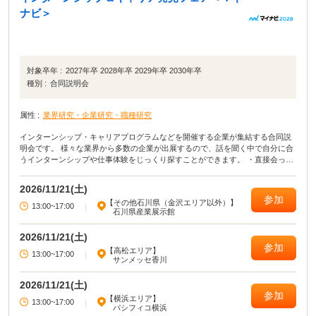
ナビ＞
対象卒年 :
2027年卒 2028年卒 2029年卒 2030年卒
種別 :
合同説明会
属性 :
業界研究・企業研究・職種研究
インターンシップ・キャリアプログラムなどを開催する企業が集結する合同説
明会です。 様々な業界から多数の企業が出展するので、話を聞く中で自分に合
うインターンシップや仕事体験をじっくり探すことができます。 ・直接会って
話すことで業界や企業の理解がより深まる！ ・疑問点・不明点をその場で解決
できる！ ・周囲の学生の雰囲気が分かり意識が高まる！
2026/11/21(土)
参加
【その他石川県（金沢エリア以外）】
13:00~17:00
|
石川県産業展示館
2026/11/21(土)
参加
【高松エリア】
13:00~17:00
|
サンメッセ香川
2026/11/21(土)
参加
【横浜エリア】
13:00~17:00
|
パシフィコ横浜