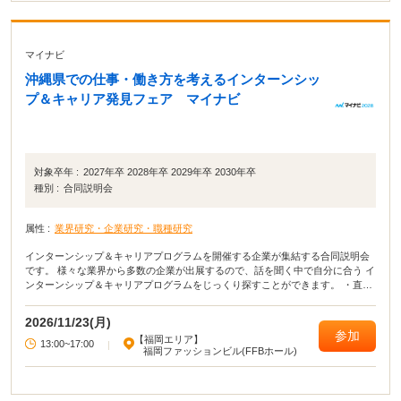
マイナビ
沖縄県での仕事・働き方を考えるインターンシッ
プ＆キャリア発見フェア マイナビ
対象卒年 :
2027年卒 2028年卒 2029年卒 2030年卒
種別 :
合同説明会
属性 :
業界研究・企業研究・職種研究
インターンシップ＆キャリアプログラムを開催する企業が集結する合同説明会
です。 様々な業界から多数の企業が出展するので、話を聞く中で自分に合う イ
ンターンシップ＆キャリアプログラムをじっくり探すことができます。 ・直接
会って話すことで業界や企業の理解がより深まる！ ・疑問点・不明点をその場
で解決できる！ ・周囲の学生の雰囲気が分かり意識が高まる！
2026/11/23(月)
参加
【福岡エリア】
13:00~17:00
|
福岡ファッションビル(FFBホール)