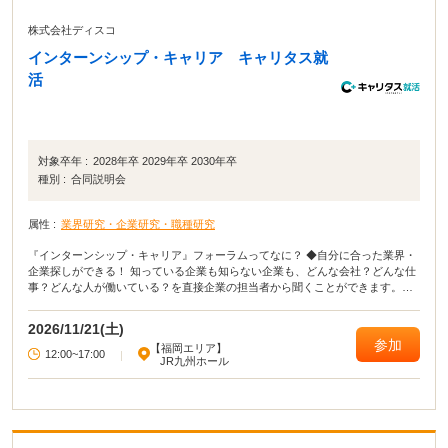
株式会社ディスコ
インターンシップ・キャリア キャリタス就
活
対象卒年 :
2028年卒 2029年卒 2030年卒
種別 :
合同説明会
属性 :
業界研究・企業研究・職種研究
『インターンシップ・キャリア』フォーラムってなに？ ◆自分に合った業界・
企業探しができる！ 知っている企業も知らない企業も、どんな会社？どんな仕
事？どんな人が働いている？を直接企業の担当者から聞くことができます。
【参加無料】【入退場自由】【私服参加OK】
2026/11/21(土)
参加
【福岡エリア】
12:00~17:00
|
JR九州ホール