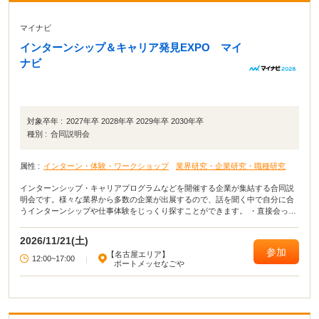
マイナビ
インターンシップ＆キャリア発見EXPO マイ
ナビ
対象卒年 :
2027年卒 2028年卒 2029年卒 2030年卒
種別 :
合同説明会
属性 :
インターン・体験・ワークショップ
業界研究・企業研究・職種研究
インターンシップ・キャリアプログラムなどを開催する企業が集結する合同説
明会です。様々な業界から多数の企業が出展するので、話を聞く中で自分に合
うインターンシップや仕事体験をじっくり探すことができます。 ・直接会って
話すことで業界や企業の理解がより深まる！ ・疑問点・不明点をその場で解決
できる！ ・周囲の学生の雰囲気が分かり意識が高まる！
2026/11/21(土)
参加
【名古屋エリア】
12:00~17:00
|
ポートメッセなごや