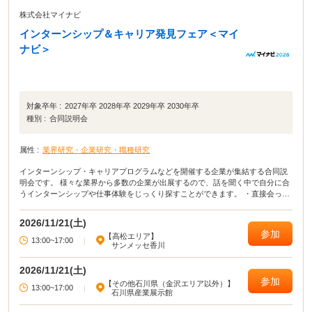
株式会社マイナビ
インターンシップ＆キャリア発見フェア＜マイ
ナビ＞
対象卒年 :
2027年卒 2028年卒 2029年卒 2030年卒
種別 :
合同説明会
属性 :
業界研究・企業研究・職種研究
インターンシップ・キャリアプログラムなどを開催する企業が集結する合同説
明会です。 様々な業界から多数の企業が出展するので、話を聞く中で自分に合
うインターンシップや仕事体験をじっくり探すことができます。 ・直接会って
話すことで業界や企業の理解がより深まる！ ・疑問点・不明点をその場で解決
できる！ ・周囲の学生の雰囲気が分かり意識が高まる！
2026/11/21(土)
参加
【高松エリア】
13:00~17:00
|
サンメッセ香川
2026/11/21(土)
参加
【その他石川県（金沢エリア以外）】
13:00~17:00
|
石川県産業展示館