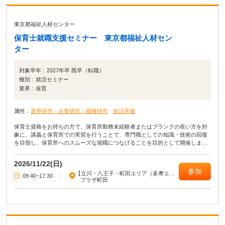
東京都福祉人材センター
保育士就職支援セミナー 東京都福祉人材セン
ター
対象卒年 :
2027年卒 既卒（転職）
種別 :
就活セミナー
業界 :
保育
属性 :
業界研究・企業研究・職種研究
就活準備
保育士資格をお持ちの方で、保育所勤務未経験者またはブランクの長い方を対
象に、講義と保育所での実習を行うことで、専門職としての知識・技術の回復
を目指し、保育所へのスムーズな就職につなげることを目的として開催しま
す。
2026/11/22(日)
参加
【立川・八王子・町田エリア（多摩エリ
09:40~17:30
|
ア）】
プラザ町田