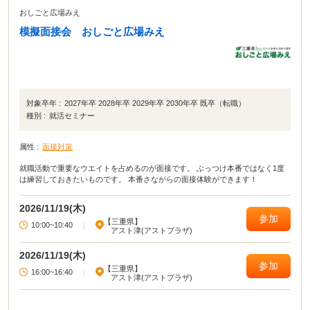
おしごと広場みえ
模擬面接会 おしごと広場みえ
対象卒年 :
2027年卒 2028年卒 2029年卒 2030年卒 既卒（転職）
種別 :
就活セミナー
属性 :
面接対策
就職活動で重要なウエイトを占めるのが面接です。 ぶっつけ本番ではなく1度
は練習しておきたいものです。 本番さながらの面接体験ができます！
2026/11/19(木)
参加
【三重県】
10:00~10:40
|
アスト津(アストプラザ)
2026/11/19(木)
参加
【三重県】
16:00~16:40
|
アスト津(アストプラザ)