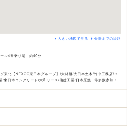
大きい地図で見る
会場までの経路
ール4番乗り場 約40分
東北【NEXCO東日本グループ】/大林組/大日本土木/竹中工務店/ユ
業/東日本コンクリート/大和リース/仙建工業/日本原燃...等多数参加！