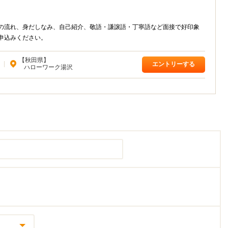
室の流れ、身だしなみ、自己紹介、敬語・謙譲語・丁寧語など面接で好印象
申込みください。
【秋田県】
|
エントリーする
ハローワーク湯沢