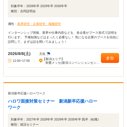
対象卒年 :
2028年卒 2029年卒 2030年卒
種別 :
合同説明会
属性 :
業界研究・企業研究・職種研究
インターンシップ情報、業界や仕事内容などを、各企業がブース形式で説明を
行います。 予備知識などはまったく必要なし！ 気になる企業のブースを自由に
訪問して、まずは話を聞いてみましょう！
2026/8/8(土)
天気
参加
【新潟エリア】
12:00~17:00
|
朱鷺メッセ(新潟コンベンションセンタ
ー)
新潟新卒応援ハローワーク
ハロワ面接対策セミナー 新潟新卒応援ハロー
ワーク
対象卒年 :
2027年卒 2028年卒 2029年卒 2030年卒 既卒（転職）
種別 :
就活セミナー