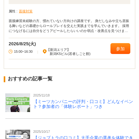
属性 :
面接対策
面接練習未経験の方、慣れていない方向けの講座です。 身だしなみや立ち居振
る舞いなどの基礎からロールプレイを交えた実践までを学んでいきます。 採用
につなげるには自分をどうアピールしたらいいのか弱点・改善点を見つけまし
ょう。
2026/8/25(火)
参加
【新潟エリア】
15:00~16:30
|
新潟KSビル(若者しごと館)
おすすめの記事一覧
2025/11/18
【ミーツカンパニーの評判・口コミ】どんなイベン
ト？参加者の「体験レポート」つき
2025/10/17
【ジョブトラの口コミ】大手企業の選考を体験でき