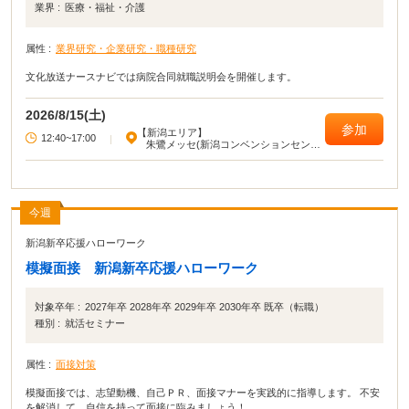
業界 :
医療・福祉・介護
属性 :
業界研究・企業研究・職種研究
文化放送ナースナビでは病院合同就職説明会を開催します。
2026/8/15(土)
参加
【新潟エリア】
12:40~17:00
|
朱鷺メッセ(新潟コンベンションセンタ
ー)
今週
新潟新卒応援ハローワーク
模擬面接 新潟新卒応援ハローワーク
対象卒年 :
2027年卒 2028年卒 2029年卒 2030年卒 既卒（転職）
種別 :
就活セミナー
属性 :
面接対策
模擬面接では、志望動機、自己ＰＲ、面接マナーを実践的に指導します。 不安
を解消して、自信を持って面接に臨みましょう！